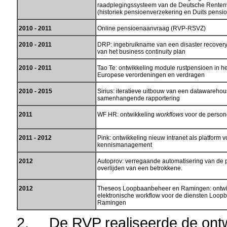
raadplegingssysteem van de Deutsche Renten
(historiek pensioenverzekering en Duits pens
2010 - 2011
Online pensioenaanvraag (RVP-RSVZ)
2010 - 2011
DRP: ingebruikname van een disaster recovery
van het business continuity plan
2010 - 2011
Tao Te: ontwikkeling module rustpensioen in h
Europese verordeningen en verdragen
2010 - 2015
Sirius: iteratieve uitbouw van een datawareh
samenhangende rapportering
2011
WF HR: ontwikkeling
workflows
voor de perso
2011 - 2012
Pink: ontwikkeling nieuw intranet als platform v
kennismanagement
2012
Autoprov: verregaande automatisering van de 
overlijden van een betrokkene.
2012
Theseos Loopbaanbeheer en Ramingen: ontwi
elektronische workflow voor de diensten Loo
Ramingen
2. De RVP realiseerde de ontwi