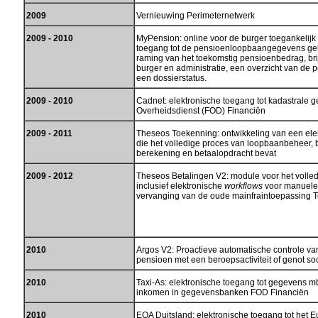
2009
Vernieuwing Perimeternetwerk
2009 - 2010
MyPension: online voor de burger toegankelij
toegang tot de pensioenloopbaangegevens g
raming van het toekomstig pensioenbedrag, bri
burger en administratie, een overzicht van de
een dossierstatus.
2009 - 2010
Cadnet: elektronische toegang tot kadastrale 
Overheidsdienst (FOD) Financiën
2009 - 2011
Theseos Toekenning: ontwikkeling van een ele
die het volledige proces van loopbaanbeheer, b
berekening en betaalopdracht bevat
2009 - 2012
Theseos Betalingen V2: module voor het volled
inclusief elektronische
workflows
voor manuele i
vervanging van de oude mainfraintoepassing T
2010
Argos V2: Proactieve automatische controle va
pensioen met een beroepsactiviteit of genot soc
2010
Taxi-As: elektronische toegang tot gegevens mb
inkomen in gegevensbanken FOD Financiën
2010
EOA Duitsland: elektronische toegang tot het 