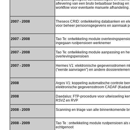
aflevering van een bruto betaalbaar bedrag en
workflow voor eventuele manuele afhandeling.
2007 - 2008
Theseos CRID: ontwikkeling databanken en ele
voor beheer persoonsgegevens en aanmaak p
2007 - 2008
Tao Te: ontwikkeling module overlevingspensi
ingegaan rustpensioen werknemer
2007 - 2008
Tao Te: ontwikkeling module aanpassing en he
overlevingspensioen
2007 - 2009
Hermes V1: elektronische gegevensstromen mbt
(“eerste aanvragen”) en andere dossierelemen
2008
Argos V1: koppeling automatische controle bero
elektronische gegevensstroom CADAF (Kadaste
2008
Daedalus: FTP-procedure voor uitwisseling ke
RSVZ en RVP
2008 - 2009
Scanning en triage van alle binnenkomende br
2008 - 2009
Tao Te : ontwikkeling module rustpensioen als 
echtgenoot