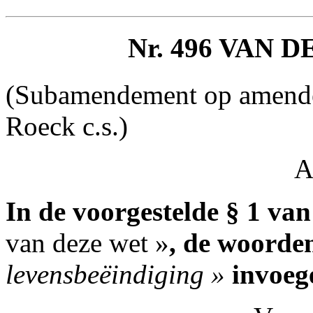
Nr. 496 VAN 
(Subamendement op amende
Roeck c.s.)
A
In de voorgestelde § 1 va
van deze wet »
, de woord
levensbeëindiging »
invoeg