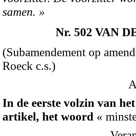
samen. »
Nr. 502 VAN 
(Subamendement op amende
Roeck c.s.)
A
In de eerste volzin van het
artikel, het woord
« minst
Vera