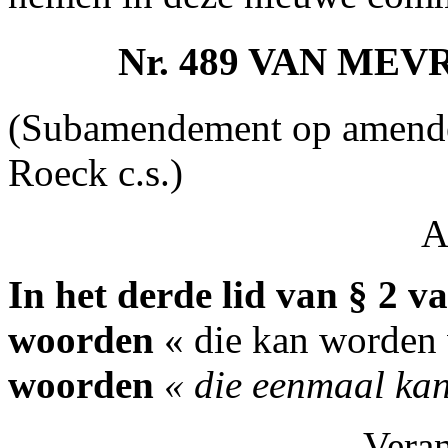
Nr. 489 VAN ME
(Subamendement op amende
Roeck c.s.)
A
In het derde lid van § 2 va
woorden
« die kan worden
woorden
« die eenmaal ka
Vera