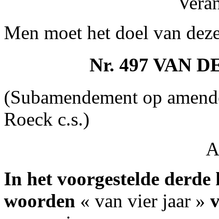
Vera
Men moet het doel van dez
Nr. 497 VAN 
(Subamendement op amende
Roeck c.s.)
A
In het voorgestelde derde l
woorden
« van vier jaar »