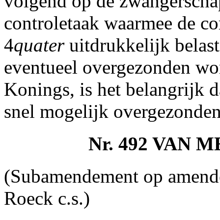
volgend op de zwangerschap
controletaak waarmee de co
4
quater
uitdrukkelijk belast
eventueel overgezonden wor
Konings, is het belangrijk 
snel mogelijk overgezonde
Nr. 492 VAN
(Subamendement op amende
Roeck c.s.)