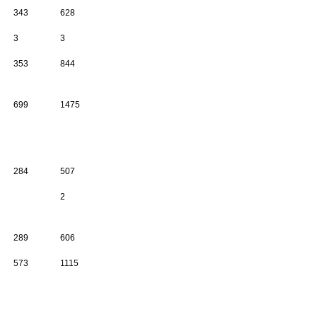
343
628
3
3
353
844
699
1475
284
507
2
289
606
573
1115