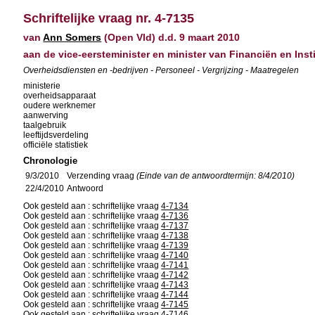
Schriftelijke vraag nr. 4-7135
van
Ann Somers
(Open Vld) d.d. 9 maart 2010
aan de vice-eersteminister en minister van Financiën en Ins
Overheidsdiensten en -bedrijven - Personeel - Vergrijzing - Maatregelen
ministerie
overheidsapparaat
oudere werknemer
aanwerving
taalgebruik
leeftijdsverdeling
officiële statistiek
Chronologie
9/3/2010
Verzending vraag
(Einde van de antwoordtermijn: 8/4/2010)
22/4/2010
Antwoord
Ook gesteld aan : schriftelijke vraag
4-7134
Ook gesteld aan : schriftelijke vraag
4-7136
Ook gesteld aan : schriftelijke vraag
4-7137
Ook gesteld aan : schriftelijke vraag
4-7138
Ook gesteld aan : schriftelijke vraag
4-7139
Ook gesteld aan : schriftelijke vraag
4-7140
Ook gesteld aan : schriftelijke vraag
4-7141
Ook gesteld aan : schriftelijke vraag
4-7142
Ook gesteld aan : schriftelijke vraag
4-7143
Ook gesteld aan : schriftelijke vraag
4-7144
Ook gesteld aan : schriftelijke vraag
4-7145
Ook gesteld aan : schriftelijke vraag
4-7146