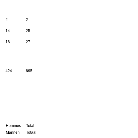
2
2
14
25
16
27
424
895
s
Hommes
Total
n
Mannen
Totaal