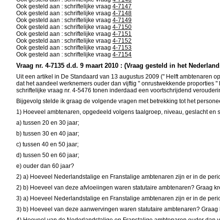
Ook gesteld aan : schriftelijke vraag
4-7147
Ook gesteld aan : schriftelijke vraag
4-7148
Ook gesteld aan : schriftelijke vraag
4-7149
Ook gesteld aan : schriftelijke vraag
4-7150
Ook gesteld aan : schriftelijke vraag
4-7151
Ook gesteld aan : schriftelijke vraag
4-7152
Ook gesteld aan : schriftelijke vraag
4-7153
Ook gesteld aan : schriftelijke vraag
4-7154
Vraag nr. 4-7135 d.d. 9 maart 2010 : (Vraag gesteld in het Nederland
Uit een artikel in De Standaard van 13 augustus 2009 (" Helft ambtenaren op
dat het aandeel werknemers ouder dan vijftig " onrustwekkende proporties 
schriftelijke vraag nr. 4-5476 tonen inderdaad een voortschrijdend verouder
Bijgevolg stelde ik graag de volgende vragen met betrekking tot het person
1) Hoeveel ambtenaren, opgedeeld volgens taalgroep, niveau, geslacht en stat
a) tussen 20 en 30 jaar;
b) tussen 30 en 40 jaar;
c) tussen 40 en 50 jaar;
d) tussen 50 en 60 jaar;
e) ouder dan 60 jaar?
2) a) Hoeveel Nederlandstalige en Franstalige ambtenaren zijn er in de peri
2) b) Hoeveel van deze afvloeiingen waren statutaire ambtenaren? Graag kree
3) a) Hoeveel Nederlandstalige en Franstalige ambtenaren zijn er in de per
3) b) Hoeveel van deze aanwervingen waren statutaire ambtenaren? Graag kre