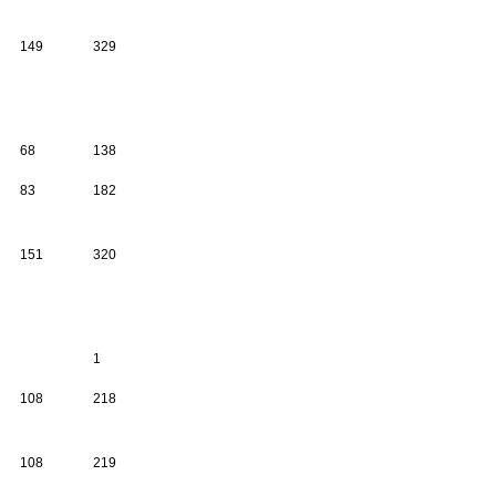
149
329
68
138
83
182
151
320
1
108
218
108
219