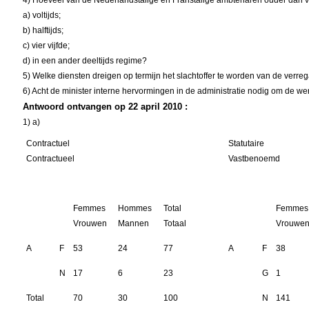
4) Hoeveel van de Nederlandstalige en Franstalige ambtenaren ouder dan vij
a) voltijds;
b) halftijds;
c) vier vijfde;
d) in een ander deeltijds regime?
5) Welke diensten dreigen op termijn het slachtoffer te worden van de verre
6) Acht de minister interne hervormingen in de administratie nodig om de we
Antwoord ontvangen op 22 april 2010 :
1) a)
Contractuel
Statutaire
Contractueel
Vastbenoemd
Femmes
Hommes
Total
Femmes
Vrouwen
Mannen
Totaal
Vrouwe
A
F
53
24
77
A
F
38
N
17
6
23
G
1
Total
70
30
100
N
141