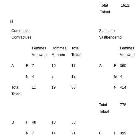
Total
1612
Totaal
c)
Contractuel
Statutaire
Contractueel
Vastbenoemd
Femmes
Hommes
Total
Femmes
Vrouwen
Mannen
Totaal
Vrouwen
A
F
7
10
17
A
F
360
N
4
9
13
G
4
Total
11
19
30
N
414
Totaal
Total
778
Totaal
B
F
48
10
58
N
7
14
21
B
F
399