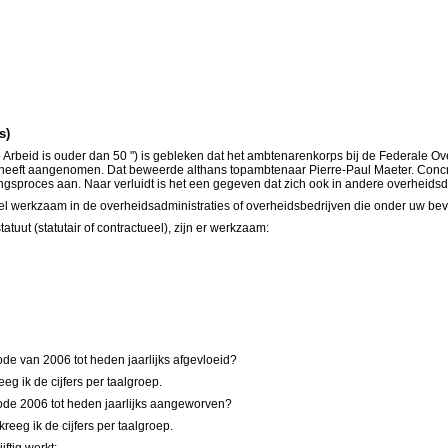
s)
 Arbeid is ouder dan 50 ") is gebleken dat het ambtenarenkorps bij de Federale Ov
" heeft aangenomen. Dat beweerde althans topambtenaar Pierre-Paul Maeter. Concre
ingsproces aan. Naar verluidt is het een gegeven dat zich ook in andere overheidsd
eel werkzaam in de overheidsadministraties of overheidsbedrijven die onder uw be
uut (statutair of contractueel), zijn er werkzaam:
ode van 2006 tot heden jaarlijks afgevloeid?
g ik de cijfers per taalgroep.
iode 2006 tot heden jaarlijks aangeworven?
eg ik de cijfers per taalgroep.