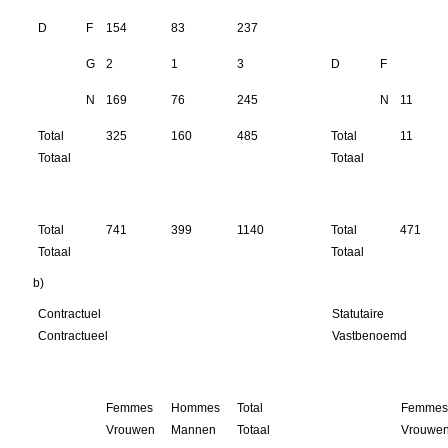
D
F
154
83
237
G
2
1
3
D
F
N
169
76
245
N
11
Total
325
160
485
Total
11
Totaal
Totaal
Total
741
399
1140
Total
471
Totaal
Totaal
b)
Contractuel
Statutaire
Contractueel
Vastbenoemd
Femmes
Hommes
Total
Femme
Vrouwen
Mannen
Totaal
Vrouwe