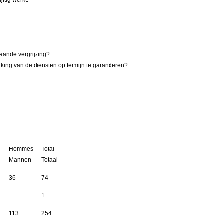
ftig werkt:
gaande vergrijzing?
rking van de diensten op termijn te garanderen?
Hommes
Total
n
Mannen
Totaal
36
74
1
113
254