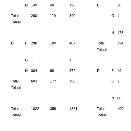
N
149
49
198
C
F
20
Total
280
110
390
G
1
Totaal
N
173
D
F
298
109
407
Total
194
Totaal
G
1
1
N
304
68
372
D
F
19
Total
603
177
780
G
1
Totaal
N
80
Total
1022
359
1381
Total
100
Totaal
Totaal