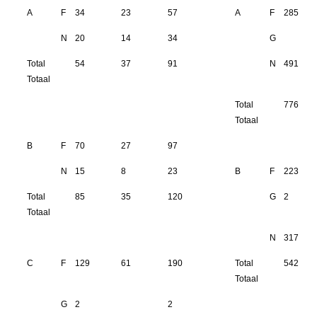
A
F
34
23
57
A
F
285
N
20
14
34
G
Total
54
37
91
N
491
Totaal
Total
776
Totaal
B
F
70
27
97
N
15
8
23
B
F
223
Total
85
35
120
G
2
Totaal
N
317
C
F
129
61
190
Total
542
Totaal
G
2
2