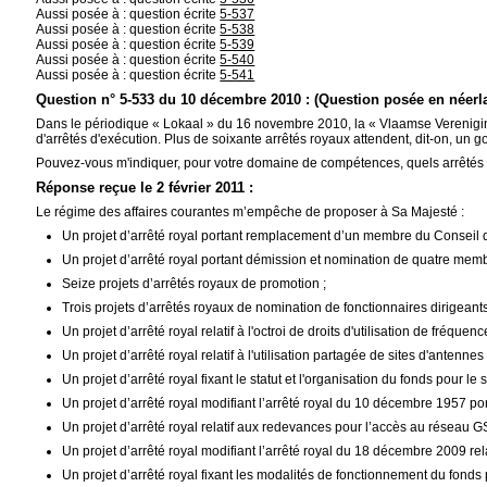
Aussi posée à : question écrite
5-537
Aussi posée à : question écrite
5-538
Aussi posée à : question écrite
5-539
Aussi posée à : question écrite
5-540
Aussi posée à : question écrite
5-541
Question n° 5-533 du 10 décembre 2010 : (Question posée en néerl
Dans le périodique « Lokaal » du 16 novembre 2010, la « Vlaamse Vereniging 
d'arrêtés d'exécution. Plus de soixante arrêtés royaux attendent, dit-on, un
Pouvez-vous m'indiquer, pour votre domaine de compétences, quels arrêtés 
Réponse reçue le 2 février 2011 :
Le régime des affaires courantes m’empêche de proposer à Sa Majesté :
Un projet d’arrêté royal portant remplacement d’un membre du Conseil 
Un projet d’arrêté royal portant démission et nomination de quatre mem
Seize projets d’arrêtés royaux de promotion ;
Trois projets d’arrêtés royaux de nomination de fonctionnaires dirigeants
Un projet d’arrêté royal relatif à l'octroi de droits d'utilisation de fréqu
Un projet d’arrêté royal relatif à l'utilisation partagée de sites d'antennes 
Un projet d’arrêté royal fixant le statut et l'organisation du fonds pour 
Un projet d’arrêté royal modifiant l’arrêté royal du 10 décembre 1957 p
Un projet d’arrêté royal relatif aux redevances pour l’accès au réseau 
Un projet d’arrêté royal modifiant l’arrêté royal du 18 décembre 2009 rel
Un projet d’arrêté royal fixant les modalités de fonctionnement du fonds