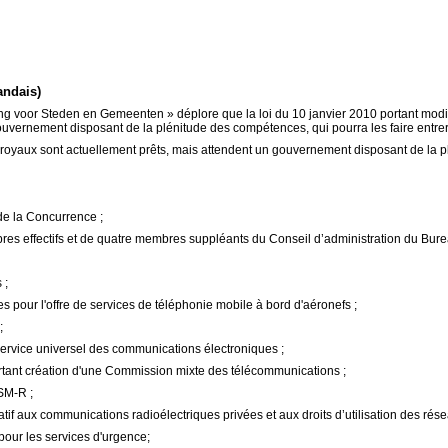
andais)
voor Steden en Gemeenten » déplore que la loi du 10 janvier 2010 portant modifica
 gouvernement disposant de la plénitude des compétences, qui pourra les faire entrer
royaux sont actuellement prêts, mais attendent un gouvernement disposant de la 
de la Concurrence ;
bres effectifs et de quatre membres suppléants du Conseil d’administration du Bure
 ;
ences pour l'offre de services de téléphonie mobile à bord d'aéronefs ;
;
le service universel des communications électroniques ;
ortant création d'une Commission mixte des télécommunications ;
GSM-R ;
atif aux communications radioélectriques privées et aux droits d’utilisation des ré
 pour les services d'urgence;