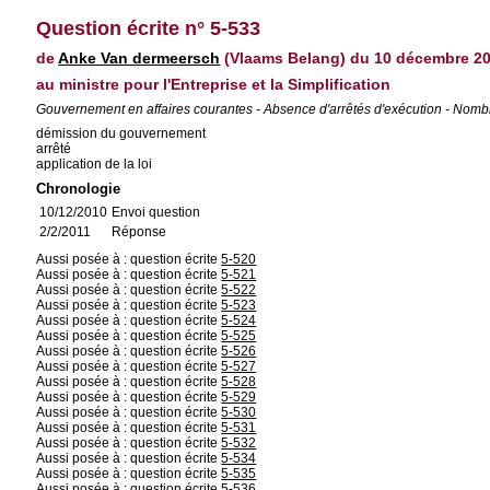
Question écrite n° 5-533
de
Anke Van dermeersch
(Vlaams Belang) du 10 décembre 2
au ministre pour l'Entreprise et la Simplification
Gouvernement en affaires courantes - Absence d'arrêtés d'exécution - Nomb
démission du gouvernement
arrêté
application de la loi
Chronologie
10/12/2010
Envoi question
2/2/2011
Réponse
Aussi posée à : question écrite
5-520
Aussi posée à : question écrite
5-521
Aussi posée à : question écrite
5-522
Aussi posée à : question écrite
5-523
Aussi posée à : question écrite
5-524
Aussi posée à : question écrite
5-525
Aussi posée à : question écrite
5-526
Aussi posée à : question écrite
5-527
Aussi posée à : question écrite
5-528
Aussi posée à : question écrite
5-529
Aussi posée à : question écrite
5-530
Aussi posée à : question écrite
5-531
Aussi posée à : question écrite
5-532
Aussi posée à : question écrite
5-534
Aussi posée à : question écrite
5-535
Aussi posée à : question écrite
5-536