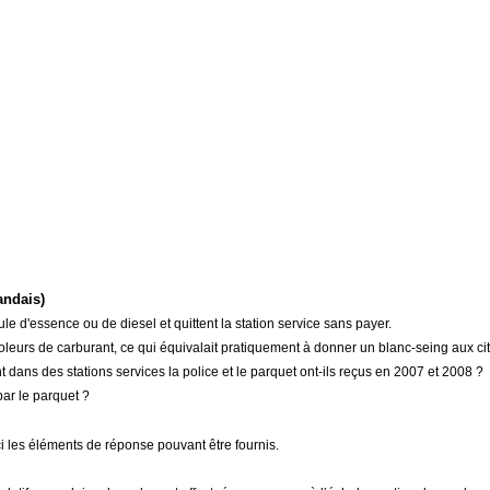
andais)
ule d'essence ou de diesel et quittent la station service sans payer.
 voleurs de carburant, ce qui équivalait pratiquement à donner un blanc-seing aux c
 dans des stations services la police et le parquet ont-ils reçus en 2007 et 2008 ?
par le parquet ?
i les éléments de réponse pouvant être fournis.