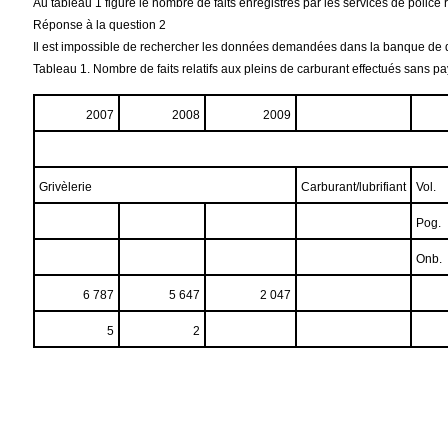
Au tableau 1 figure le nombre de faits enregistrés par les services de police
Réponse à la question 2
Il est impossible de rechercher les données demandées dans la banque de
Tableau 1. Nombre de faits relatifs aux pleins de carburant effectués sans p
2007
2008
2009
Grivèlerie
Carburant/lubrifiant
Vol.
Pog.
Onb.
6 787
5 647
2 047
5
2