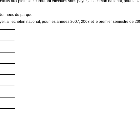
 relatifs aux pleins de carburant effectués sans payer, à l’échelon national, pour l
 données du parquet.
ayer, à l’échelon national, pour les années 2007, 2008 et le premier semestre de 20