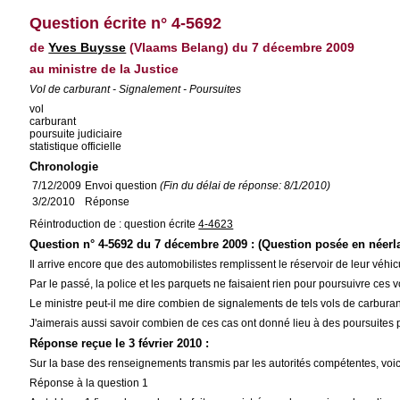
Question écrite n° 4-5692
de
Yves Buysse
(Vlaams Belang) du 7 décembre 2009
au ministre de la Justice
Vol de carburant - Signalement - Poursuites
vol
carburant
poursuite judiciaire
statistique officielle
Chronologie
7/12/2009
Envoi question
(Fin du délai de réponse: 8/1/2010)
3/2/2010
Réponse
Réintroduction de : question écrite
4-4623
Question n° 4-5692 du 7 décembre 2009 : (Question posée en néerl
Il arrive encore que des automobilistes remplissent le réservoir de leur véhic
Par le passé, la police et les parquets ne faisaient rien pour poursuivre ces
Le ministre peut-il me dire combien de signalements de tels vols de carburant
J'aimerais aussi savoir combien de ces cas ont donné lieu à des poursuites 
Réponse reçue le 3 février 2010 :
Sur la base des renseignements transmis par les autorités compétentes, voic
Réponse à la question 1