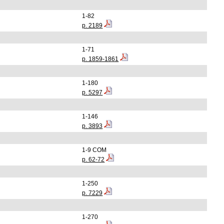
1-82
p. 2189
1-71
p. 1859-1861
1-180
p. 5297
1-146
p. 3893
1-9 COM
p. 62-72
1-250
p. 7229
1-270