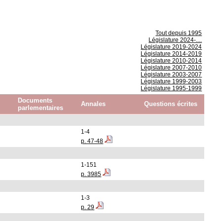
Tout depuis 1995
Législature 2024-....
Législature 2019-2024
Législature 2014-2019
Législature 2010-2014
Législature 2007-2010
Législature 2003-2007
Législature 1999-2003
Législature 1995-1999
Documents
Annales
Questions écrites
parlementaires
1-4
p. 47-48
1-151
p. 3985
1-3
p. 29