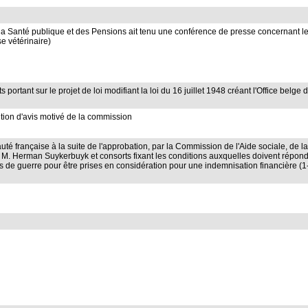
 la Santé publique et des Pensions ait tenu une conférence de presse concernant l
e vétérinaire)
ortant sur le projet de loi modifiant la loi du 16 juillet 1948 créant l'Office belge 
ition d'avis motivé de la commission
té française à la suite de l'approbation, par la Commission de l'Aide sociale, de l
e M. Herman Suykerbuyk et consorts fixant les conditions auxquelles doivent répon
es de guerre pour être prises en considération pour une indemnisation financière (1