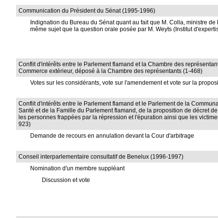
Communication du Président du Sénat (1995-1996)
Indignation du Bureau du Sénat quant au fait que M. Colla, ministre de
même sujet que la question orale posée par M. Weyts (Institut d'expertis
Conflit d'intérêts entre le Parlement flamand et la Chambre des représentants p
Commerce extérieur, déposé à la Chambre des représentants (1-468)
Votes sur les considérants, vote sur l'amendement et vote sur la propos
Conflit d'intérêts entre le Parlement flamand et le Parlement de la Communau
Santé et de la Famille du Parlement flamand, de la proposition de décret d
les personnes frappées par la répression et l'épuration ainsi que les victim
923)
Demande de recours en annulation devant la Cour d'arbitrage
Conseil interparlementaire consultatif de Benelux (1996-1997)
Nomination d'un membre suppléant
Discussion et vote