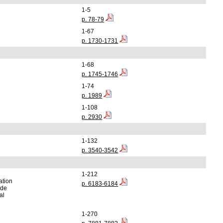
1-5
p. 78-79
1-67
p. 1730-1731
1-68
p. 1745-1746
1-74
p. 1989
1-108
p. 2930
1-132
p. 3540-3542
1-212
ation
p. 6183-6184
 de
al
1-270