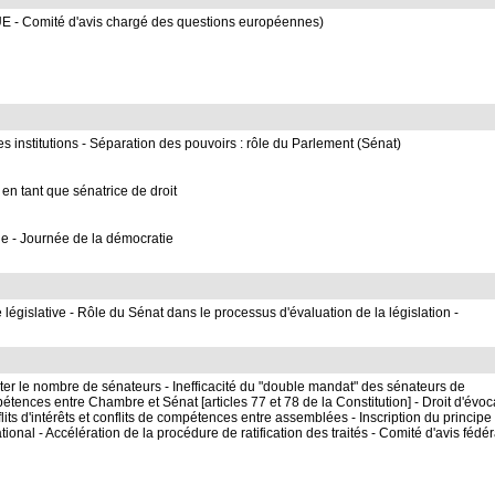
UE - Comité d'avis chargé des questions européennes)
 institutions - Séparation des pouvoirs : rôle du Parlement (Sénat)
 en tant que sénatrice de droit
e - Journée de la démocratie
e législative - Rôle du Sénat dans le processus d'évaluation de la législation -
r le nombre de sénateurs - Inefficacité du "double mandat" des sénateurs de
tences entre Chambre et Sénat [articles 77 et 78 de la Constitution] - Droit d'évoc
lits d'intérêts et conflits de compétences entre assemblées - Inscription du principe
ional - Accélération de la procédure de ratification des traités - Comité d'avis fédér