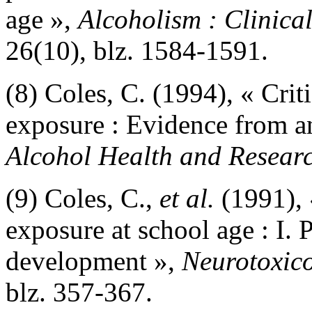
age »,
Alcoholism : Clinica
26(10), blz. 1584-1591.
(8) Coles, C. (1994), « Crit
exposure : Evidence from a
Alcohol Health and Resear
(9) Coles, C.,
et al.
(1991), 
exposure at school age : I. 
development »,
Neurotoxico
blz. 357-367.