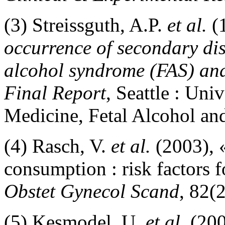
(3) Streissguth, A.P.
et al.
(
occurrence of secondary disab
alcohol syndrome (FAS) and 
Final Report
, Seattle : Uni
Medicine, Fetal Alcohol an
(4) Rasch, V.
et al.
(2003), «
consumption : risk factors 
Obstet Gynecol Scand
, 82(
(5) Kesmodel, U.
et al.
(200