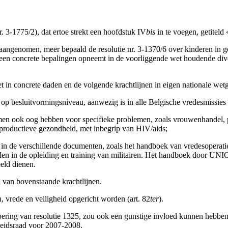
 3-1775/2), dat ertoe strekt een hoofdstuk IV
bis
in te voegen, getiteld
 aangenomen, meer bepaald de resolutie nr. 3-1370/6 over kinderen in g
een concrete bepalingen opneemt in de voorliggende wet houdende diver
 concrete daden en de volgende krachtlijnen in eigen nationale wetge
r op besluitvormingsniveau, aanwezig is in alle Belgische vredesmissie
men ook oog hebben voor specifieke problemen, zoals vrouwenhandel, p
eproductieve gezondheid, met inbegrip van HIV/aids;
n de verschillende documenten, zoals het handboek van vredesoperaties
den in de opleiding en training van militairen. Het handboek door UNI
eld dienen.
van bovenstaande krachtlijnen.
vrede en veiligheid opgericht worden (art. 82
ter
).
tvoering van resolutie 1325, zou ook een gunstige invloed kunnen hebbe
heidsraad voor 2007-2008.