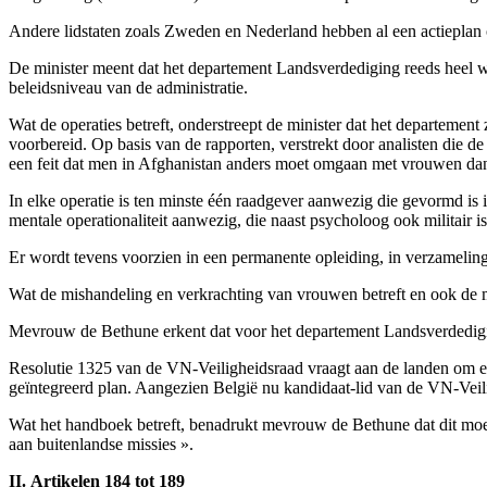
Andere lidstaten zoals Zweden en Nederland hebben al een actieplan 
De minister meent dat het departement Landsverdediging reeds heel wat 
beleidsniveau van de administratie.
Wat de operaties betreft, onderstreept de minister dat het departemen
voorbereid. Op basis van de rapporten, verstrekt door analisten die de
een feit dat men in Afghanistan anders moet omgaan met vrouwen da
In elke operatie is ten minste één raadgever aanwezig die gevormd i
mentale operationaliteit aanwezig, die naast psycholoog ook militair is
Er wordt tevens voorzien in een permanente opleiding, in verzameling
Wat de mishandeling en verkrachting van vrouwen betreft en ook de 
Mevrouw de Bethune erkent dat voor het departement Landsverdedigin
Resolutie 1325 van de VN-Veiligheidsraad vraagt aan de landen om een
geïntegreerd plan. Aangezien België nu kandidaat-lid van de VN-Veilig
Wat het handboek betreft, benadrukt mevrouw de Bethune dat dit m
aan buitenlandse missies ».
II. Artikelen 184 tot 189