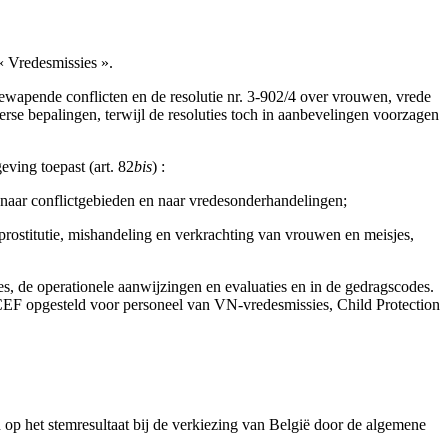
 « Vredesmissies ».
ewapende conflicten en de resolutie nr. 3-902/4 over vrouwen, vrede
se bepalingen, terwijl de resoluties toch in aanbevelingen voorzagen
ving toepast (art. 82
bis
) :
s naar conflictgebieden en naar vredesonderhandelingen;
rostitutie, mishandeling en verkrachting van vrouwen en meisjes,
, de operationele aanwijzingen en evaluaties en in de gedragscodes.
CEF opgesteld voor personeel van VN-vredesmissies, Child Protection
n op het stemresultaat bij de verkiezing van België door de algemene