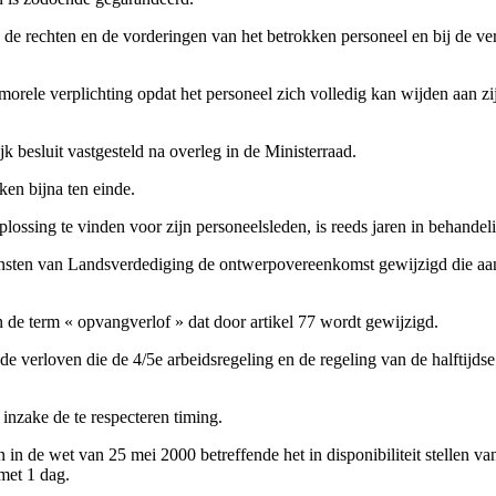
in de rechten en de vorderingen van het betrokken personeel en bij de 
 morele verplichting opdat het personeel zich volledig kan wijden aan z
k besluit vastgesteld na overleg in de Ministerraad.
n bijna ten einde.
plossing te vinden voor zijn personeelsleden, is reeds jaren in behandel
iensten van Landsverdediging de ontwerpovereenkomst gewijzigd die 
n de term « opvangverlof » dat door artikel 77 wordt gewijzigd.
de verloven die de 4/5e arbeidsregeling en de regeling van de halftijdse
nzake de te respecteren timing.
n in de wet van 25 mei 2000 betreffende het in disponibiliteit stellen va
 met 1 dag.