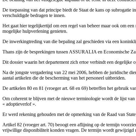
De toepassing van dat principe biedt de Staat de kans op subrogatie 
verschuldigde bedragen te innen.
Het gaat hier tegelijkertijd om een regel van beheer maar ook om een
mogelijke hulpverlening genieten.
De inwerkingtreding van die bepaling zal geschieden via een koninklij
Thans zijn de besprekingen tussen ASSURALIA en Economische Zake
Dit dossier waarin het departement zich ertoe verbindt een degelijke o
Na de jongste vergadering van 22 mei 2006, hebben de juridische d
aantal artikelen die de bescherming van het personeel uitbreiden.
De artikelen 80 en 81 (vroeger art. 68 en 69) betreffen het gebruik va
Om coherent te blijven met de nieuwe terminologie wordt de lijst van 
« adoptieverlof ».
Er werd rekening gehouden met de opmerking van de Raad van State i
Artikel 82 (vroeger art. 70) beoogt een aflijning op de termijn voorzie
vrijwillige disponibiliteit konden vragen. De termijn wordt gewijzigd