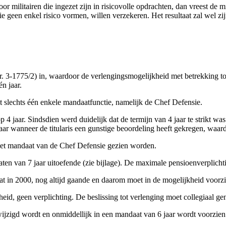
militairen die ingezet zijn in risicovolle opdrachten, dan vreest de m
e geen enkel risico vormen, willen verzekeren. Het resultaat zal wel zi
 3-1775/2) in, waardoor de verlengingsmogelijkheid met betrekking tot
n jaar.
t slechts één enkele mandaatfunctie, namelijk de Chef Defensie.
 4 jaar. Sindsdien werd duidelijk dat de termijn van 4 jaar te strikt w
ar wanneer de titularis een gunstige beoordeling heeft gekregen, waar
 het mandaat van de Chef Defensie gezien worden.
ten van 7 jaar uitoefende (zie bijlage). De maximale pensioenverplichti
at in 2000, nog altijd gaande en daarom moet in de mogelijkheid voorz
heid, geen verplichting. De beslissing tot verlenging moet collegiaal g
jzigd wordt en onmiddellijk in een mandaat van 6 jaar wordt voorzien