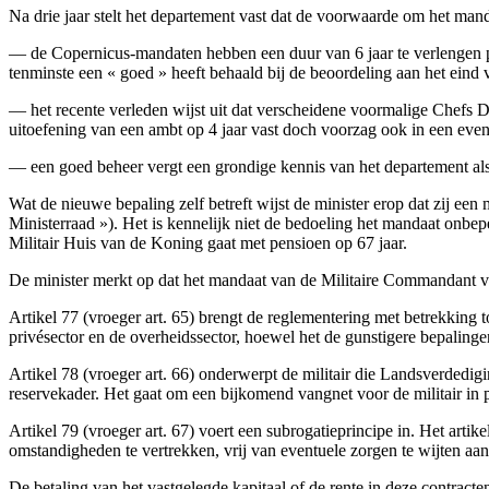
Na drie jaar stelt het departement vast dat de voorwaarde om het manda
— de Copernicus-mandaten hebben een duur van 6 jaar te verlengen p
tenminste een « goed » heeft behaald bij de beoordeling aan het eind 
— het recente verleden wijst uit dat verscheidene voormalige Chefs 
uitoefening van een ambt op 4 jaar vast doch voorzag ook in een even
— een goed beheer vergt een grondige kennis van het departement als
Wat de nieuwe bepaling zelf betreft wijst de minister erop dat zij een
Ministerraad »). Het is kennelijk niet de bedoeling het mandaat onbepe
Militair Huis van de Koning gaat met pensioen op 67 jaar.
De minister merkt op dat het mandaat van de Militaire Commandant va
Artikel 77 (vroeger art. 65) brengt de reglementering met betrekking 
privésector en de overheidssector, hoewel het de gunstigere bepalinge
Artikel 78 (vroeger art. 66) onderwerpt de militair die Landsverdedig
reservekader. Het gaat om een bijkomend vangnet voor de militair in 
Artikel 79 (vroeger art. 67) voert een subrogatieprincipe in. Het artik
omstandigheden te vertrekken, vrij van eventuele zorgen te wijten aa
De betaling van het vastgelegde kapitaal of de rente in deze contract