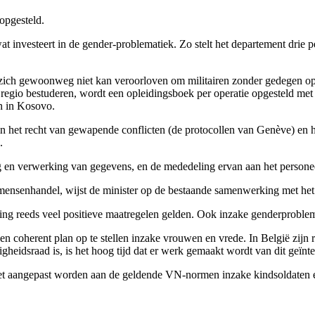
opgesteld.
investeert in de gender-problematiek. Zo stelt het departement drie per
t zich gewoonweg niet kan veroorloven om militairen zonder gedegen opl
 regio bestuderen, wordt een opleidingsboek per operatie opgesteld met 
n in Kosovo.
s in het recht van gewapende conflicten (de protocollen van Genève) e
.
 en verwerking van gegevens, en de mededeling ervan aan het personeel
mensenhandel, wijst de minister op de bestaande samenwerking met het
g reeds veel positieve maatregelen gelden. Ook inzake genderproblema
 coherent plan op te stellen inzake vrouwen en vrede. In België zijn r
heidsraad is, is het hoog tijd dat er werk gemaakt wordt van dit geïnte
oet aangepast worden aan de geldende VN-normen inzake kindsoldaten