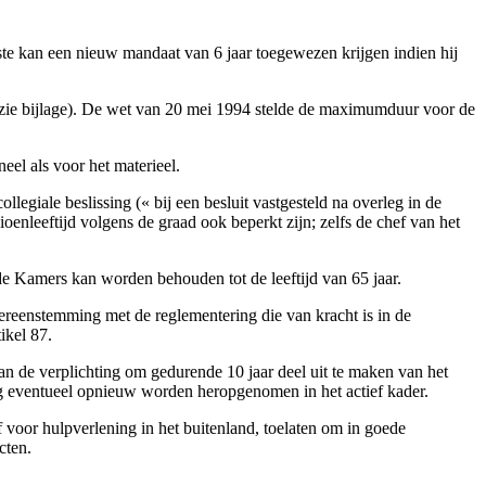
e kan een nieuw mandaat van 6 jaar toegewezen krijgen indien hij
(zie bijlage). De wet van 20 mei 1994 stelde de maximumduur voor de
el als voor het materieel.
legiale beslissing (« bij een besluit vastgesteld na overleg in de
oenleeftijd volgens de graad ook beperkt zijn; zelfs de chef van het
de Kamers kan worden behouden tot de leeftijd van 65 jaar.
overeenstemming met de reglementering die van kracht is in de
ikel 87.
aan de verplichting om gedurende 10 jaar deel uit te maken van het
lag eventueel opnieuw worden heropgenomen in het actief kader.
of voor hulpverlening in het buitenland, toelaten om in goede
cten.