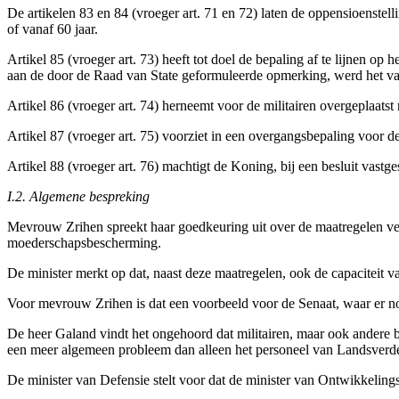
De artikelen 83 en 84 (vroeger art. 71 en 72) laten de oppensioenstelli
of vanaf 60 jaar.
Artikel 85 (vroeger art. 73) heeft tot doel de bepaling af te lijnen 
aan de door de Raad van State geformuleerde opmerking, werd het vade
Artikel 86 (vroeger art. 74) herneemt voor de militairen overgeplaatst
Artikel 87 (vroeger art. 75) voorziet in een overgangsbepaling voor de
Artikel 88 (vroeger art. 76) machtigt de Koning, bij een besluit vastge
I.2. Algemene bespreking
Mevrouw Zrihen spreekt haar goedkeuring uit over de maatregelen verva
moederschapsbescherming.
De minister merkt op dat, naast deze maatregelen, ook de capaciteit 
Voor mevrouw Zrihen is dat een voorbeeld voor de Senaat, waar er no
De heer Galand vindt het ongehoord dat militairen, maar ook andere b
een meer algemeen probleem dan alleen het personeel van Landsverd
De minister van Defensie stelt voor dat de minister van Ontwikke