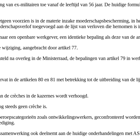
ng van ex-militairen toe vanaf de leeftijd van 56 jaar. De huidige formul
op hetgeen voorzien is in de materie inzake moederschapsbescherming, in
rschapsverlof toegevoegd aan de lijst van verloven die hernomen is in 
 naar een openbare werkgever, een identieke bepaling als deze van de ar
 wijziging, aangebracht door artikel 77.
steld na overleg in de Ministerraad, de bepalingen van artikel 79 in werk
t in de artikelen 80 en 81 met betrekking tot de uitbreiding van de li
van de crèches in de kazernes wordt verhoogd.
g steeds geen crèche is.
eroepscategorieën zoals ontwikkelingswerkers, geconfronteerd worden me
ediging.
lingssamenwerking ook deelnemt aan de huidige onderhandelingen me