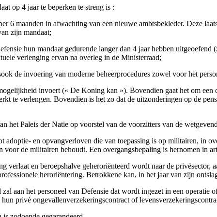
at op 4 jaar te beperken te streng is :
er 6 maanden in afwachting van een nieuwe ambtsbekleder. Deze laatst
van zijn mandaat;
Defensie hun mandaat gedurende langer dan 4 jaar hebben uitgeoefend 
tuele verlenging ervan na overleg in de Ministerraad;
ook de invoering van moderne beheerprocedures zowel voor het persone
 mogelijkheid invoert (« De Koning kan »). Bovendien gaat het om een col
rkt te verlengen. Bovendien is het zo dat de uitzonderingen op de pensi
n het Paleis der Natie op voorstel van de voorzitters van de wetgeven
tot adoptie- en opvangverloven die van toepassing is op militairen, in 
n voor de militairen behoudt. Een overgangsbepaling is hernomen in art
ing verlaat en beroepshalve geheroriënteerd wordt naar de privésector, 
professionele heroriëntering. Betrokkene kan, in het jaar van zijn onts
el zal aan het personeel van Defensie dat wordt ingezet in een operatie 
n hun privé ongevallenverzekeringscontract of levensverzekeringscontra
en is zodoende gegarandeerd.