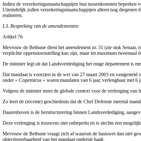
Indien de verzekeringsmaatschappijen hun tussenkomsten beperken voor 
Uiteindelijk zullen verzekeringsmaatschappijen alleen nog diegenen di
realiseren.
I.3. Bespreking van de amendementen
Artikel 76
Mevrouw de Bethune dient het amendement nr. 31 (zie stuk Senaat, nr.
verplichte oppensioenstelling kan zijn, maar tot maximum tweemaal éé
De minister legt uit dat Landsverdediging het enige departement is me
Dat mandaat is voorzien in de wet van 27 maart 2003 en vastgesteld op
onder « Copernicus » waren mandaten van 6 jaar, verlengbaar met 6 ja
Volgens de minister moet de globale context voor de verlenging van
Zo leert de (recente) geschiedenis dat de Chef Defensie meestal manda
Daarenboven is de herstructurering binnen Landsverdediging, aangev
Deze verlenging is trouwens niet onbeperkt en is slechts een mogelijk
Mevrouw de Bethune vraagt zich af waarom de basiswet dan niet gewi
objectiveerbaarheid van het mandaat onderuit haalt.