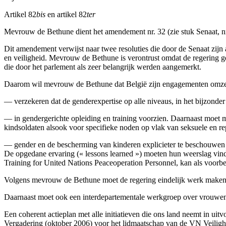
Artikel 82
bis
en artikel 82
ter
Mevrouw de Bethune dient het amendement nr. 32 (zie stuk Senaat, nr.
Dit amendement verwijst naar twee resoluties die door de Senaat zijn
en veiligheid. Mevrouw de Bethune is verontrust omdat de regering g
die door het parlement als zeer belangrijk werden aangemerkt.
Daarom wil mevrouw de Bethune dat België zijn engagementen omzet in
— verzekeren dat de genderexpertise op alle niveaus, in het bijzonde
— in gendergerichte opleiding en training voorzien. Daarnaast moet 
kindsoldaten alsook voor specifieke noden op vlak van seksuele en r
— gender en de bescherming van kinderen explicieter te beschouwen i
De opgedane ervaring (« lessons learned ») moeten hun weerslag vin
Training for United Nations Peaceoperation Personnel, kan als voorbe
Volgens mevrouw de Bethune moet de regering eindelijk werk maken 
Daarnaast moet ook een interdepartementale werkgroep over vrouwen, 
Een coherent actieplan met alle initiatieven die ons land neemt in ui
Vergadering (oktober 2006) voor het lidmaatschap van de VN Veilig