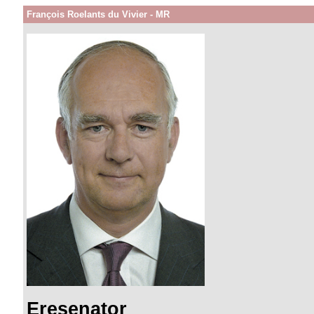
François Roelants du Vivier - MR
Eresenator