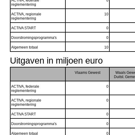
ACTIVA, federale
0
reglementering
ACTIVA, regionale
10
reglementering
ACTIVA START
0
Doorstromingsprogramma's
0
Algemeen totaal
10
Uitgaven in miljoen euro
Vlaams Gewest
Waals Gewe
Duitst. Gem
ACTIVA, federale
0
reglementering
ACTIVA, regionale
0
reglementering
ACTIVA START
0
Doorstromingsprogramma's
0
Algemeen totaal
0