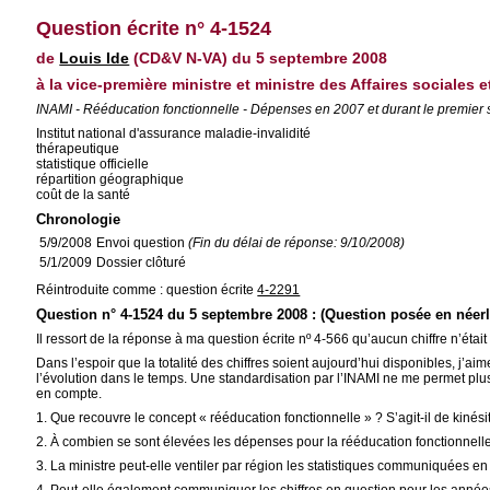
Question écrite n° 4-1524
de
Louis Ide
(CD&V N-VA) du 5 septembre 2008
à la vice-première ministre et ministre des Affaires sociales 
INAMI - Rééducation fonctionnelle - Dépenses en 2007 et durant le premier
Institut national d'assurance maladie-invalidité
thérapeutique
statistique officielle
répartition géographique
coût de la santé
Chronologie
5/9/2008
Envoi question
(Fin du délai de réponse: 9/10/2008)
5/1/2009
Dossier clôturé
Réintroduite comme : question écrite
4-2291
Question n° 4-1524 du 5 septembre 2008 : (Question posée en néer
Il ressort de la réponse à ma question écrite nº 4-566 qu’aucun chiffre n’éta
Dans l’espoir que la totalité des chiffres soient aujourd’hui disponibles, j’a
l’évolution dans le temps. Une standardisation par l’INAMI ne me permet plu
en compte.
1. Que recouvre le concept « rééducation fonctionnelle » ? S’agit-il de kin
2. À combien se sont élevées les dépenses pour la rééducation fonctionnell
3. La ministre peut-elle ventiler par région les statistiques communiquées 