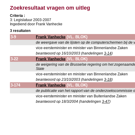
Zoekresultaat vragen om uitleg
Criteria :
3: Legislatuur 2003-2007
Ingediend door Frank Vanhecke
3 resultaten
3-9
Frank Vanhecke
(VL. BLOK)
de weergave van de lijsten op de computerschermen bij de v
vice-eersteminister en minister van Binnenlandse Zaken
beantwoord op 16/10/2003 (handelingen
3-14
)
3-22
Frank Vanhecke
(VL. BLOK)
de weigering van de Brusselse regering om het zogenaamde t
State
vice-eersteminister en minister van Binnenlandse Zaken
beantwoord op 23/10/2003 (handelingen
3-18
)
3-174
Frank Vanhecke
(VL. BLOK)
de publicatie van het rapport van de onderzoekscommissie
vice-eersteminister en minister van Buitenlandse Zaken
beantwoord op 18/3/2004 (handelingen
3-47
)