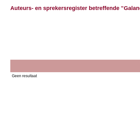
Auteurs- en sprekersregister betreffende "Galan
Geen resultaat