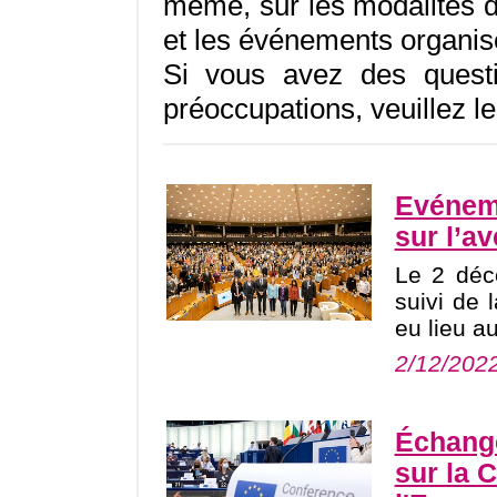
même, sur les modalités de
et les événements organi
Si vous avez des quest
préoccupations, veuillez l
Evéneme
sur l’av
Le 2 déc
suivi de 
eu lieu a
2/12/202
Échange
sur la 