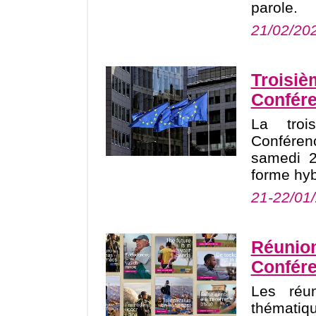
parole.
21/02/20
Troisiè
Confére
La troi
Confére
samedi 2
forme hyb
21-22/01
Réunion
Confére
Les réu
thématiq