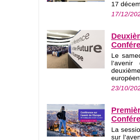
17 décem
17/12/20
Deuxièm
Confére
Le samed
l’avenir
deuxième
européen
23/10/20
Premièr
Confére
La sessio
sur l’ave