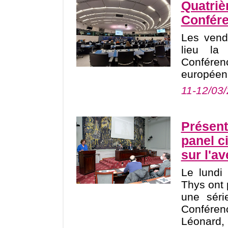
Quatriè
Confére
Les vend
lieu la
Conférenc
européen
11-12/03
Présent
panel c
sur l'av
Le lundi
Thys ont 
une séri
Conféren
Léonard,