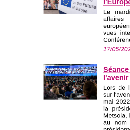
l'Europ
Le mard
affaire
europée
vues inte
Conférenc
17/05/20
Séance 
l'avenir
Lors de 
sur l'aven
mai 2022
la prési
Metsola,
au nom 
présiden