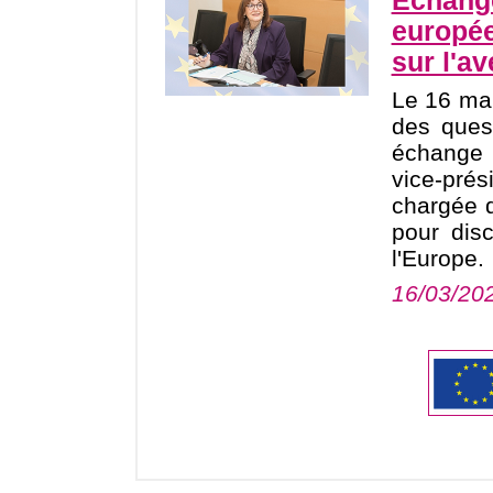
Echange
europée
sur l'av
Le 16 mar
des ques
échange
vice-pré
chargée 
pour dis
l'Europe.
16/03/20