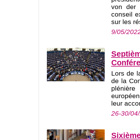
von der 
conseil e
sur les ré
9/05/202
Septièm
Confére
Lors de l
de la Co
plénièr
européen
leur acco
26-30/04
Sixième