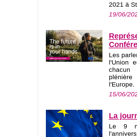
2021 à St
19/06/20
Représe
Confére
Les parl
l'Union 
chacun 
plénièr
l'Europe.
15/06/20
La jour
Le 9 ma
l'anniver