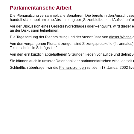
Parlamentarische Arbeit
Die Plenarsitzung versammelt alle Senatoren. Die bereits in den Ausschüs
handelt sich dabei um eine Abstimmung per „Sitzenbleiben und Aufstehen" 
Vor der Diskussion eines Gesetzesvorschlages oder –entwurfs, wird dieser e
an der Diskussion teilnehmen.
Die Tagesordung der Plenarsitzung und der Ausschüsse von
dieser Woche
o
Von den vergangenen Plenarsitzungen sind Sitzungsprotokolle (fr.: annales) 
Teil erscheint in Schrägschrift.
Von den erst
kürzlich abgehaltenen Sitzungen
liegen vorläufige und definitiv
Sie können auch in unserer Datenbank der parlamentarischen Arbeiten seit
Schließlich übertragen wir die
Plenarsitzungen
seit dem 17. Januar 2002 live