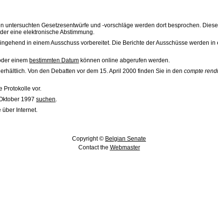
sen untersuchten Gesetzesentwürfe und -vorschläge werden dort besprochen. Dies
oder eine elektronische Abstimmung.
ingehend in einem Ausschuss vorbereitet. Die Berichte der Ausschüsse werden in ei
der einem
bestimmten Datum
können online abgerufen werden.
erhältlich. Von den Debatten vor dem 15. April 2000 finden Sie in den
compte rend
e Protokolle vor.
 Oktober 1997
suchen
.
 über Internet.
Copyright ©
Belgian Senate
Contact the
Webmaster