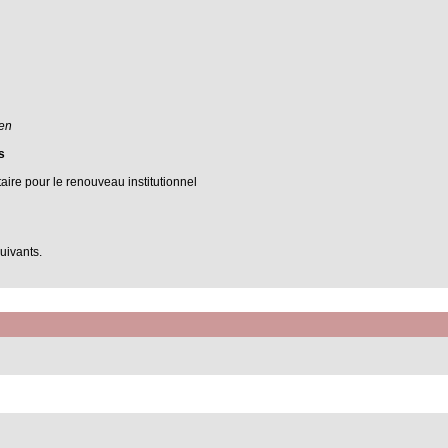
ten
s
ire pour le renouveau institutionnel
suivants.