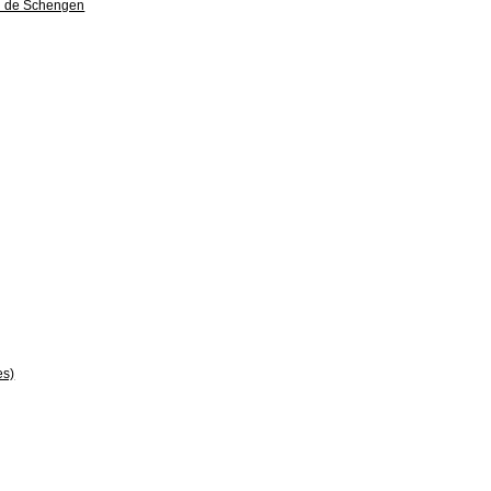
rd de Schengen
es)