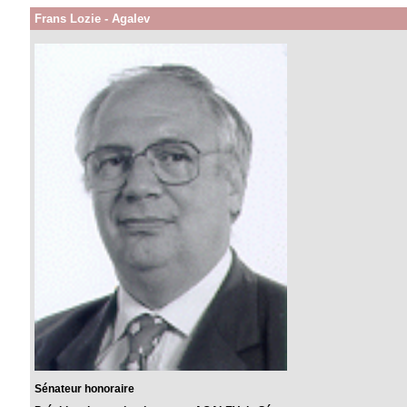
Frans Lozie - Agalev
Sénateur honoraire