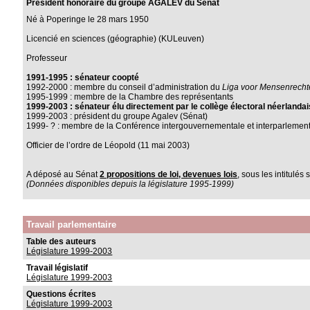
Président honoraire du groupe AGALEV du Sénat
Né à Poperinge le 28 mars 1950
Licencié en sciences (géographie) (KULeuven)
Professeur
1991-1995 : sénateur coopté
1992-2000 : membre du conseil d’administration du
Liga voor Mensenrech
1995-1999 : membre de la Chambre des représentants
1999-2003 : sénateur élu directement par le collège électoral néerlandai
1999-2003 : président du groupe Agalev (Sénat)
1999- ? : membre de la Conférence intergouvernementale et interparlementa
Officier de l’ordre de Léopold (11 mai 2003)
A déposé au Sénat
2 propositions de loi, devenues lois
, sous les intitulés 
(Données disponibles depuis la législature 1995-1999)
Travail parlementaire
Table des auteurs
Législature 1999-2003
Travail législatif
Législature 1999-2003
Questions écrites
Législature 1999-2003