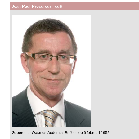
Jean-Paul Procureur - cdH
Geboren te Wasmes-Audemez-Briffoeil op 6 februari 1952