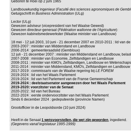
Geboren te Hoei op 2 juni 1965
Landbouwkundig ingenieur (
Faculté des sciences agronomiques de Gemb
Getuigschrift in
Business Administration
(ULg)
Lector (ULg)
Gewezen adviseur (vicepresident van het Waalse Gewest)
Gewezen directeur-generaal (
Fédération wallonne de l'Agriculture
)
Gewezen kabinetsmedewerkster (Waalse minister van Landbouw)
18 mei - 12 juli 2003, 10 juni - 21 december 2007 en 2010-2011 : lid van 
2003-2007 : minister van Middenstand en Landbouw
2006-2014 : gemeenteraadslid (Gembloux)
12 juli - 21 december 2007 : minister van Middenstand en Landbouw, bela
2007-2008 : minister van Economie, Zelfstandigen en Landbouw
2008-2011 : minister van KMO's, Zelfstandigen, Landbouw en Wetenschaps
2011-2014 : minister van Middenstand, KMO's, Zelfstandigen en Landbouw
2017-2019 : commissaris van de Waalse regering bij
LE FOREM
2019-2024 : lid van het Waals Parlement
2019-2024 : lid van het Parlement van de Franse Gemeenschap
2019-2024 : deelstaatsenator aangewezen door het Waals Parlement
2019-2020: voorzitster van de Senaat
2020-2022 : lid van het Bureau
2022-2024 : eerste ondervoorzitster van het Waals Parlement
Sinds 6 december 2024 : gedeputeerde (provincie Namen)
Grootofficier in de Leopoldsorde (10 juni 2024)
Heeft in de Senaat
1 wetsvoorstellen, die wet zijn geworden
, ingediend.
(Gegevens vanaf legislatuur 1995-1999)