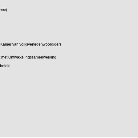
loux
)
de Kamer van volksvertegenwoordigers
st met Ontwikkelingssamenwerking
beleid