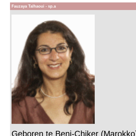
Fauzaya Talhaoui - sp.a
Geboren te Beni-Chiker (Marokko