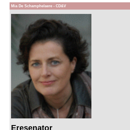
Mia De Schamphelaere - CD&V
Eresenator