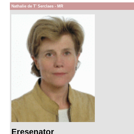
Nathalie de T' Serclaes - MR
Eresenator