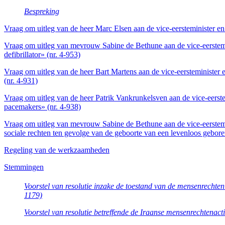
Bespreking
Vraag om uitleg van de heer Marc Elsen aan de vice-eersteminister en
Vraag om uitleg van mevrouw Sabine de Bethune aan de vice-eerstemin
defibrillator» (nr. 4-953)
Vraag om uitleg van de heer Bart Martens aan de vice-eersteminister
(nr. 4-931)
Vraag om uitleg van de heer Patrik Vankrunkelsven aan de vice-eerste
pacemakers» (nr. 4-938)
Vraag om uitleg van mevrouw Sabine de Bethune aan de vice-eerstemi
sociale rechten ten gevolge van de geboorte van een levenloos gebore
Regeling van de werkzaamheden
Stemmingen
Voorstel van resolutie inzake de toestand van de mensenrechten
1179)
Voorstel van resolutie betreffende de Iraanse mensenrechtenact