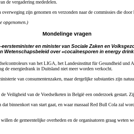
van de vergadering mededelen.
en in overweging zijn genomen en verzonden naar de commissies die doo
age opgenomen.)
Mondelinge vragen
-eersteminister en minister van Sociale Zaken en Volksgez
 Wetenschapsbeleid over «cocaïnesporen in energy drinks»
dselcontroleurs van het LIGA, het Landesinstitut für Gesundheid und A
g de energiedrank in Duitsland niet meer worden verkocht.
ministerie van consumentenzaken, maar dergelijke substanties zijn natuu
 de Veiligheid van de Voedselketen in België een onderzoek gestart. Zij
oen dat binnenkort van start gaat, en waar massaal Red Bull Cola zal wo
 willen de gemeentelijke overheden en de organisatoren graag weten w