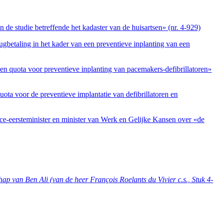
de studie betreffende het kadaster van de huisartsen» (nr. 4-929)
gbetaling in het kader van een preventieve inplanting van een
en quota voor preventieve inplanting van pacemakers-defibrillatoren»
ota voor de preventieve implantatie van defibrillatoren en
ce-eersteminister en minister van Werk en Gelijke Kansen over «de
ap van Ben Ali (van de heer François Roelants du Vivier c.s., Stuk 4-