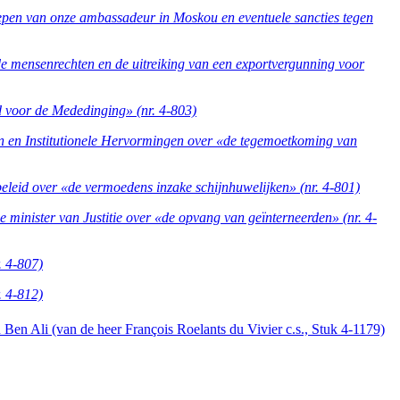
oepen van onze ambassadeur in Moskou en eventuele sancties tegen
de mensenrechten en de uitreiking van een exportvergunning voor
 voor de Mededinging» (nr. 4-803)
 en Institutionele Hervormingen over «de tegemoetkoming van
leid over «de vermoedens inzake schijnhuwelijken» (nr. 4-801)
minister van Justitie over «de opvang van geïnterneerden» (nr. 4-
. 4-807)
. 4-812)
 Ben Ali (van de heer François Roelants du Vivier c.s., Stuk 4-1179)