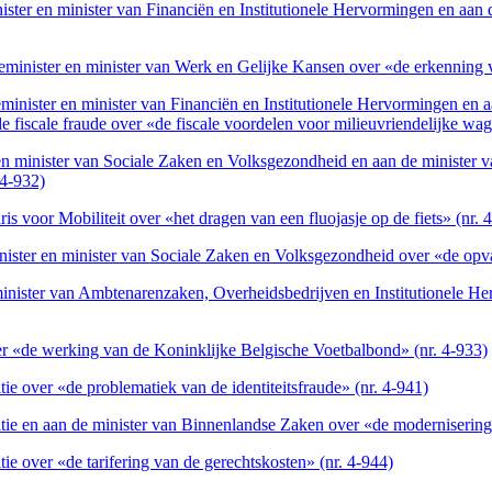
er en minister van Financiën en Institutionele Hervormingen en aan de
minister en minister van Werk en Gelijke Kansen over «de erkenning van
minister en minister van Financiën en Institutionele Hervormingen en a
de fiscale fraude over «de fiscale voordelen voor milieuvriendelijke wag
r en minister van Sociale Zaken en Volksgezondheid en aan de ministe
 4-932)
 voor Mobiliteit over «het dragen van een fluojasje op de fiets» (nr. 
ster en minister van Sociale Zaken en Volksgezondheid over «de opvan
 minister van Ambtenarenzaken, Overheidsbedrijven en Institutionele 
ver «de werking van de Koninklijke Belgische Voetbalbond» (nr. 4-933)
ie over «de problematiek van de identiteitsfraude» (nr. 4-941)
tie en aan de minister van Binnenlandse Zaken over «de modernisering 
ie over «de tarifering van de gerechtskosten» (nr. 4-944)