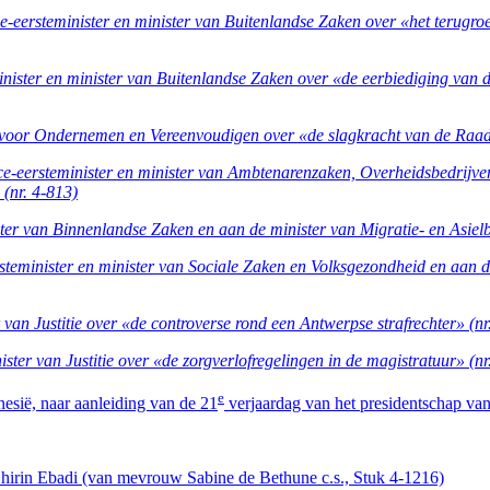
-eersteminister en minister van Buitenlandse Zaken over «het terugr
nister en minister van Buitenlandse Zaken over «de eerbiediging van 
 voor Ondernemen en Vereenvoudigen over «de slagkracht van de Raad
-eersteminister en minister van Ambtenarenzaken, Overheidsbedrijven
(nr. 4-813)
r van Binnenlandse Zaken en aan de minister van Migratie- en Asielbe
eminister en minister van Sociale Zaken en Volksgezondheid en aan de 
an Justitie over «de controverse rond een Antwerpse strafrechter» (nr
r van Justitie over «de zorgverlofregelingen in de magistratuur» (nr
e
nesië, naar aanleiding van de 21
verjaardag van het presidentschap van
 Shirin Ebadi (van mevrouw Sabine de Bethune c.s., Stuk 4-1216)