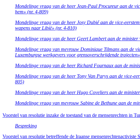
Mondelinge vraag van de heer Jean-Paul Procureur aan de vice
hem» (nr. 4-809)
Mondelinge vraag van de heer Josy Dubié aan de vice-eerstemi
wapens naar Libië» (nr. 4-810)
Mondelinge vraag van de heer Geert Lambert aan de minister
Mondelinge vraag van mevrouw Dominique Tilmans aan de vice
Luxemburgse werkgevers voor grensoverschrijdende trajecten» 
Mondelinge vraag van de heer Richard Fournaux aan de ministe
Mondelinge vraag van de heer Tony Van Parys aan de vice-eerst
805)
Mondelinge vraag van de heer Hugo Coveliers aan de minister v
Mondelinge vraag van mevrouw Sabine de Bethune aan de ministe
Voorstel van resolutie inzake de toestand van de mensenrechten in Tu
Bespreking
Voorstel van resolutie betreffende de Iraanse mensenrechtenactiviste