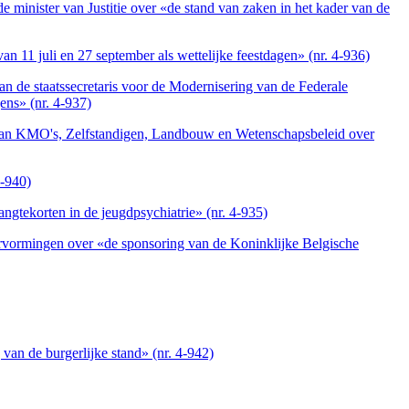
 minister van Justitie over «de stand van zaken in het kader van de
 11 juli en 27 september als wettelijke feestdagen» (nr. 4-936)
an de staatssecretaris voor de Modernisering van de Federale
ens» (nr. 4-937)
r van KMO's, Zelfstandigen, Landbouw en Wetenschapsbeleid over
4-940)
gtekorten in de jeugdpsychiatrie» (nr. 4-935)
Hervormingen over «de sponsoring van de Koninklijke Belgische
van de burgerlijke stand» (nr. 4-942)