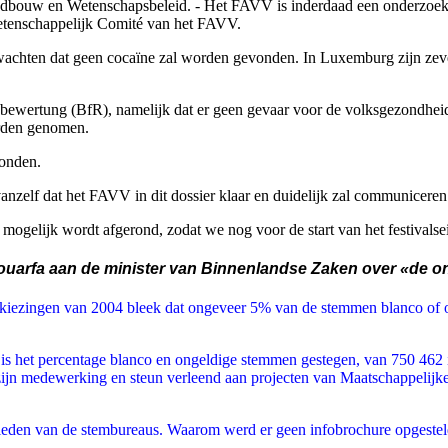
ndbouw en Wetenschapsbeleid. - Het FAVV is inderdaad een onderzoek g
Wetenschappelijk Comité van het FAVV.
rwachten dat geen cocaïne zal worden gevonden. In Luxemburg zijn zev
obewertung (BfR), namelijk dat er geen gevaar voor de volksgezondhei
orden genomen.
vonden.
vanzelf dat het FAVV in dit dossier klaar en duidelijk zal communiceren
l mogelijk wordt afgerond, zodat we nog voor de start van het festivals
uarfa aan de minister van Binnenlandse Zaken over «de on
rkiezingen van 2004 bleek dat ongeveer 5% van de stemmen blanco of ong
g is het percentage blanco en ongeldige stemmen gestegen, van 750 46
jn medewerking en steun verleend aan projecten van Maatschappelijke I
eden van de stembureaus. Waarom werd er geen infobrochure opgesteld