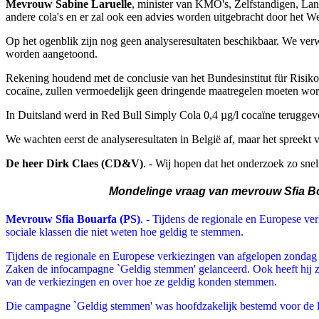
Mevrouw Sabine Laruelle
, minister van KMO's, Zelfstandigen, La
andere cola's en er zal ook een advies worden uitgebracht door het 
Op het ogenblik zijn nog geen analyseresultaten beschikbaar. We ve
worden aangetoond.
Rekening houdend met de conclusie van het Bundesinstitut für Risik
cocaïne, zullen vermoedelijk geen dringende maatregelen moeten w
In Duitsland werd in Red Bull Simply Cola 0,4 µg/l cocaïne terugge
We wachten eerst de analyseresultaten in België af, maar het spreekt 
De heer Dirk Claes (CD&V)
. - Wij hopen dat het onderzoek zo sne
Mondelinge vraag van mevrouw Sfia Bo
Mevrouw Sfia Bouarfa (PS)
. - Tijdens de regionale en Europese ve
sociale klassen die niet weten hoe geldig te stemmen.
Tijdens de regionale en Europese verkiezingen van afgelopen zonda
Zaken de infocampagne `Geldig stemmen' gelanceerd. Ook heeft hij zi
van de verkiezingen en over hoe ze geldig konden stemmen.
Die campagne `Geldig stemmen' was hoofdzakelijk bestemd voor de l