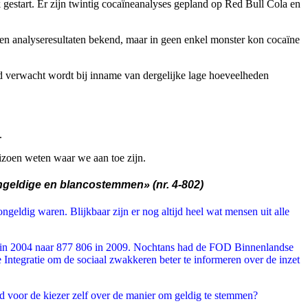
estart. Er zijn twintig cocaïneanalyses gepland op Red Bull Cola en
en analyseresultaten bekend, maar in geen enkel monster kon cocaïne
d verwacht wordt bij inname van dergelijke lage hoeveelheden
.
eizoen weten waar we aan toe zijn.
geldige en blancostemmen» (nr. 4-802)
eldig waren. Blijkbaar zijn er nog altijd heel wat mensen uit alle
2 in 2004 naar 877 806 in 2009. Nochtans had de FOD Binnenlandse
ntegratie om de sociaal zwakkeren beter te informeren over de inzet
 voor de kiezer zelf over de manier om geldig te stemmen?