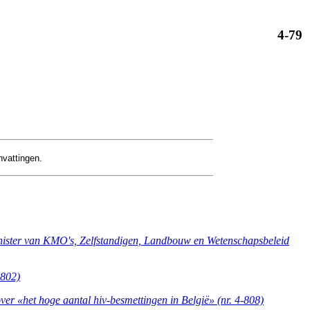
4-79
nvattingen.
inister van KMO's, Zelfstandigen, Landbouw en Wetenschapsbeleid
-802)
r «het hoge aantal hiv-besmettingen in België» (nr. 4-808)