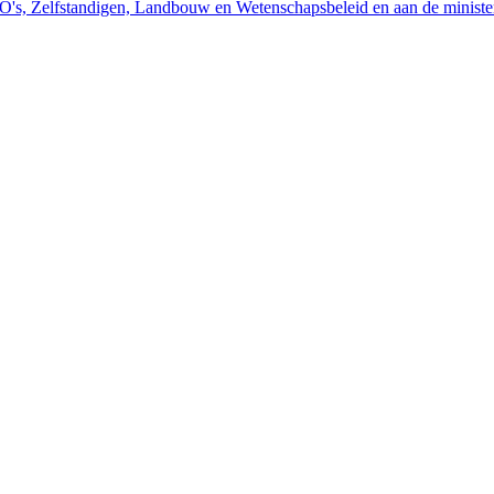
O's, Zelfstandigen, Landbouw en Wetenschapsbeleid en aan de ministe