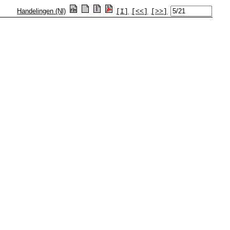
Handelingen (Nl)
[I]
[<<]
[>>]