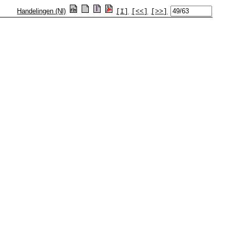
Handelingen (Nl)
[I]
[<<]
[>>]