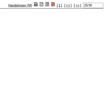
Handelingen (Nl)
[I]
[<<]
[>>]