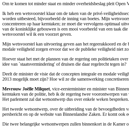
Om te komen tot minder staat en minder overheidsbeslag pleit Open Vl
Ik heb een wetsvoorstel klaar om de taken van de privé-veiligheidssecto
worden uitbesteed, bijvoorbeeld de inning van boetes. Mijn wetsvoorstel
concentreren op haar kerntaken; ze moet die vervolgens optimaal uitv
van de koninklijke gebouwen is een mooi voorbeeld van een taak die aa
wetsvoorstel wil ik een voorzet geven.
Mijn wetsvoorstel kan uitvoering geven aan het regeerakkoord en de b
modale veiligheid zorgen ervoor dat we de publieke veiligheid niet z
Hoever staat het met de plannen van de regering om politietaken ove
idee van `staatsvermindering' of druisen die daar regelrecht tegen in?
Deelt de minister de visie dat de concepten integrale en modale veilig
2013 mogelijk moet zijn? Hoe wil ze die samenwerking concretiseren
Mevrouw Joëlle Milquet
, vice-eersteminister en minister van Binn
kerntaken van de politie, heb ik de regering twee voorontwerpen van 
Het parlement zal dat wetsontwerp dus over enkele weken bespreken. H
Het tweede wetsontwerp, over de uitbreiding van de bevoegdheden v
persbericht en op de website van Binnenlandse Zaken. Er komt ook 
Die twee belangrijke wetsontwerpen zullen binnenkort in de Kamer o