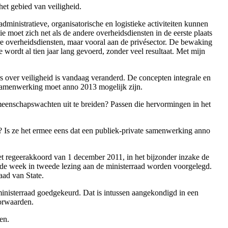
et gebied van veiligheid.
administratieve, organisatorische en logistieke activiteiten kunnen
ie moet zich net als de andere overheidsdiensten in de eerste plaats
re overheidsdiensten, maar vooral aan de privésector. De bewaking
wordt al tien jaar lang gevoerd, zonder veel resultaat. Met mijn
s over veiligheid is vandaag veranderd. De concepten integrale en
e samenwerking moet anno 2013 mogelijk zijn.
meenschapswachten uit te breiden? Passen die hervormingen in het
en? Is ze het ermee eens dat een publiek-private samenwerking anno
et regeerakkoord van 1 december 2011, in het bijzonder inzake de
ende week in tweede lezing aan de ministerraad worden voorgelegd.
aad van State.
nisterraad goedgekeurd. Dat is intussen aangekondigd in een
orwaarden.
en.