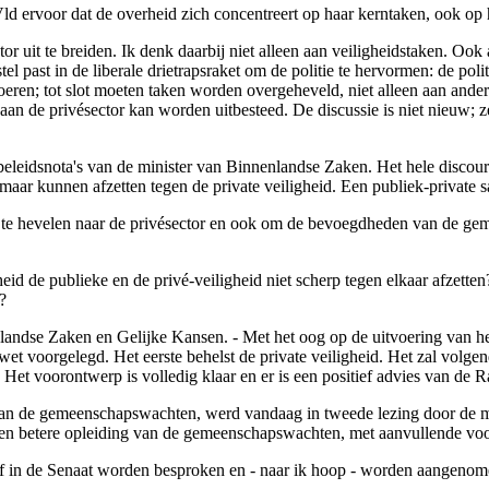
d ervoor dat de overheid zich concentreert op haar kerntaken, ook op h
r uit te breiden. Ik denk daarbij niet alleen aan veiligheidstaken. Ook 
 past in de liberale drietrapsraket om de politie te hervormen: de polit
oeren; tot slot moeten taken worden overgeheveld, niet alleen aan ande
n de privésector kan worden uitbesteed. De discussie is niet nieuw; ze 
eleidsnota's van de minister van Binnenlandse Zaken. Het hele discour
omaar kunnen afzetten tegen de private veiligheid. Een publiek-privat
r te hevelen naar de privésector en ook om de bevoegdheden van de ge
heid de publieke en de privé-veiligheid niet scherp tegen elkaar afzett
?
enlandse Zaken en Gelijke Kansen. - Met het oog op de uitvoering van h
wet voorgelegd. Het eerste behelst de private veiligheid. Het zal volg
et voorontwerp is volledig klaar en er is een positief advies van de R
an de gemeenschapswachten, werd vandaag in tweede lezing door de mi
een betere opleiding van de gemeenschapswachten, met aanvullende vo
f in de Senaat worden besproken en - naar ik hoop - worden aangenom