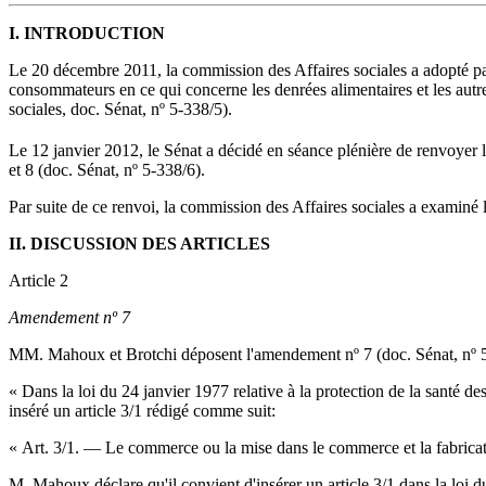
I. INTRODUCTION
Le 20 décembre 2011, la commission des Affaires sociales a adopté par 
consommateurs en ce qui concerne les denrées alimentaires et les autres
sociales, doc. Sénat, nº 5-338/5).
Le 12 janvier 2012, le Sénat a décidé en séance plénière de renvoyer
et 8 (doc. Sénat, nº 5-338/6).
Par suite de ce renvoi, la commission des Affaires sociales a examiné l
II. DISCUSSION DES ARTICLES
Article 2
Amendement nº 7
MM. Mahoux et Brotchi déposent l'amendement nº 7 (doc. Sénat, nº 5-33
« Dans la loi du 24 janvier 1977 relative à la protection de la santé de
inséré un article 3/1 rédigé comme suit:
« Art. 3/1. — Le commerce ou la mise dans le commerce et la fabricatio
M. Mahoux déclare qu'il convient d'insérer un article 3/1 dans la loi du