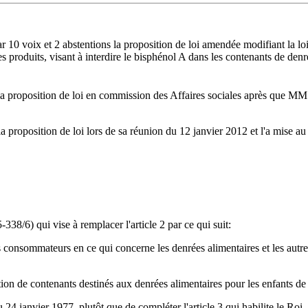
10 voix et 2 abstentions la proposition de loi amendée modifiant la loi 
 produits, visant à interdire le bisphénol A dans les contenants de denr
 la proposition de loi en commission des Affaires sociales après que 
a proposition de loi lors de sa réunion du 12 janvier 2012 et l'a mise au
8/6) qui vise à remplacer l'article 2 par ce qui suit:
s consommateurs en ce qui concerne les denrées alimentaires et les autres
n de contenants destinés aux denrées alimentaires pour les enfants de 0
 24 janvier 1977, plutôt que de compléter l'article 3 qui habilite le Roi.