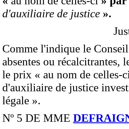
«
au nom de celles-ci
» par
d'auxiliaire de justice
».
Jus
Comme l'indique le Conseil d
absentes ou récalcitrantes, l
le prix « au nom de celles-c
d'auxiliaire de justice inves
légale ».
Nº 5 DE MME
DEFRAIG