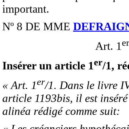
important.
Nº 8 DE MME
DEFRAIG
e
Art. 1
er
Insérer un article 1
/1, r
er
« Art. 1
/1. Dans le livre I
article 1193bis, il est inséré
alinéa rédigé comme suit:
« Les créanciers hypothécair