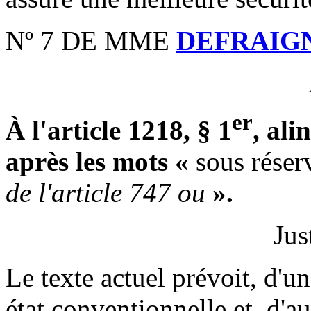
Nº 7 DE MME
DEFRAIG
er
À l'article 1218, § 1
, ali
après les mots «
sous rése
de l'article 747 ou
».
Jus
Le texte actuel prévoit, d'un
état conventionnelle et, d'aut