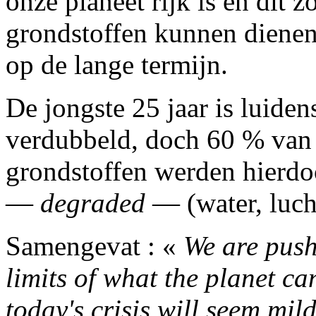
onze planeet rijk is en dit
grondstoffen kunnen dienen
op de lange termijn.
De jongste 25 jaar is luid
verdubbeld, doch 60 % van d
grondstoffen werden hierdo
—
degraded
— (water, lucht
Samengevat : «
We are pushi
limits of what the planet ca
today's crisis will seem mil