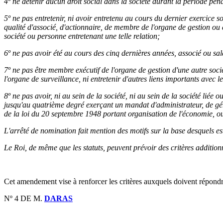
4º ne détenir aucun droit social dans la société durant la période pe
5º ne pas entretenir, ni avoir entretenu au cours du dernier exercice soc
qualité d'associé, d'actionnaire, de membre de l'organe de gestion ou 
société ou personne entretenant une telle relation;
6º ne pas avoir été au cours des cinq dernières années, associé ou salar
7º ne pas être membre exécutif de l'organe de gestion d'une autre soc
l'organe de surveillance, ni entretenir d'autres liens importants avec 
8º ne pas avoir, ni au sein de la société, ni au sein de la société liée 
jusqu'au quatrième degré exerçant un mandat d'administrateur, de géra
de la loi du 20 septembre 1948 portant organisation de l'économie, ou 
L'arrêté de nomination fait mention des motifs sur la base desquels es
Le Roi, de même que les statuts, peuvent prévoir des critères addition
Cet amendement vise à renforcer les critères auxquels doivent répondr
Nº 4 DE M.
DARAS