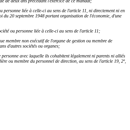
iode de deux ans précédant l'exercice de ce mandat;
u personne liée à celle-ci au sens de l'article 11, ni directement ni en
 loi du 20 septembre 1948 portant organisation de l'économie, d'une
iété ou personne liée à celle-ci au sens de l'article 11;
nt que membre non exécutif de l'organe de gestion ou membre de
dans d'autres sociétés ou organes;
une personne avec laquelle ils cohabitent légalement ni parents ni alliés
ère ou membre du personnel de direction, au sens de l'article 19, 2º,