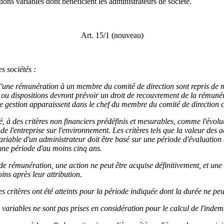
ions variables dont bénéficient les administrateurs de société.
Art. 15/1 (nouveau)
s sociétés :
 d'une rémunération à un membre du comité de direction sont repris de ma
 ou dispositions devront prévoir un droit de recouvrement de la rémunéra
 de gestion apparaissent dans le chef du membre du comité de direction 
, à des critères non financiers prédéfinis et mesurables, comme l'évoluti
 l'entreprise sur l'environnement. Les critères tels que la valeur des actio
variable d'un administrateur doit être basé sur une période d'évaluation 
une période d'au moins cinq ans.
e rémunération, une action ne peut être acquise définitivement, et une o
ns après leur attribution.
 critères ont été atteints pour la période indiquée dont la durée ne peut
ariables ne sont pas prises en considération pour le calcul de l'indem