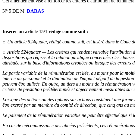
Cet amendement vise à renforcer les critères d'attribution de rémunérat
Nº 5 DE M.
DARAS
Insérer un article 15/1 rédigé comme suit :
« Un article 524quater, rédigé comme suit, est inséré dans le Code de
« Article 524quater — Les critères qui rendent variable l'attribution
dispositions qui régissent la relation juridique concernée. Ces clauses
attribuée sur la base d'informations erronées ou lorsque des erreurs
La partie variable de la rémunération est liée, au moins pour la moitié
interne du personnel et la diminution de l'impact négatif de la gestion de
peuvent être utilisés. En outre, un tiers au moins de la rémunération 
critères de prestation prédéterminés et objectivement mesurables sur 
Lorsque des actions ou des options sur actions constituent une forme d
être exercé par un membre du comité de direction, que cinq ans au moi
Le paiement de la rémunération variable ne peut être effectué que si les
En cas de méconnaissance des alinéas précédents, ces rémunérations v