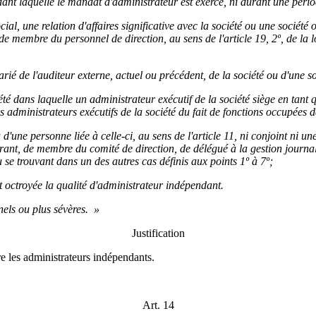
ndant laquelle le mandat d'administrateur est exercé, ni durant une pér
ial, une relation d'affaires significative avec la société ou une société o
de membre du personnel de direction, au sens de l'article 19, 2º, de la
ié de l'auditeur externe, actuel ou précédent, de la société ou d'une soc
iété dans laquelle un administrateur exécutif de la société siège en ta
les administrateurs exécutifs de la société du fait de fonctions occupées 
ou d'une personne liée à celle-ci, au sens de l'article 11, ni conjoint ni 
nt, de membre du comité de direction, de délégué à la gestion journali
se trouvant dans un des autres cas définis aux points 1º à 7º;
t octroyée la qualité d'administrateur indépendant.
nels ou plus sévères. »
Justification
e les administrateurs indépendants.
Art. 14