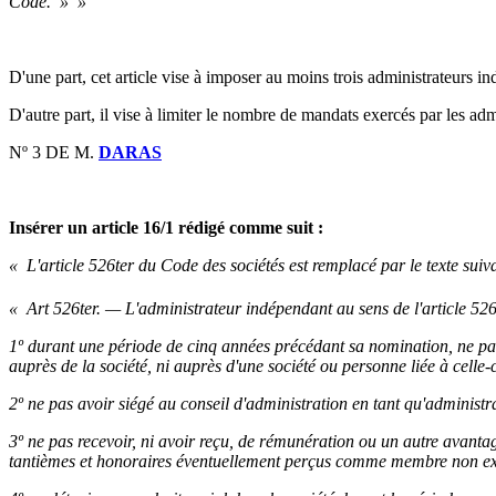
Code. » »
D'une part, cet article vise à imposer au moins trois administrateurs in
D'autre part, il vise à limiter le nombre de mandats exercés par les adm
Nº 3 DE M.
DARAS
Insérer un article 16/1 rédigé comme suit :
« L'article 526ter
du Code des sociétés est remplacé par le texte suiva
« Art 526ter. — L'administrateur indépendant au sens de l'article 526
1º durant une période de cinq années précédant sa nomination, ne pas
auprès de la société, ni auprès d'une société ou personne liée à celle-c
2º ne pas avoir siégé au conseil d'administration en tant qu'adminis
3º ne pas recevoir, ni avoir reçu, de rémunération ou un autre avantage
tantièmes et honoraires éventuellement perçus comme membre non exéc