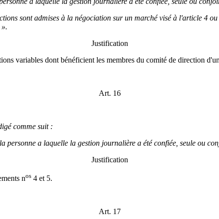
personne à laquelle la gestion journalière a été confiée, seule ou conjoi
ctions sont admises à la négociation sur un marché visé à l'article 4 ou de
 ».
Justification
tions variables dont bénéficient les membres du comité de direction d'un
Art. 16
digé comme suit :
la personne a laquelle la gestion journalière a été confiée, seule ou co
Justification
os
dements n
4 et 5.
Art. 17