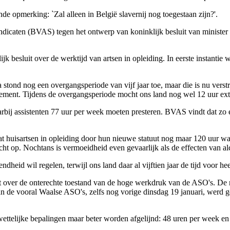
nde opmerking: `Zal alleen in België slavernij nog toegestaan zijn?'.
yndicaten (BVAS) tegen het ontwerp van koninklijk besluit van minister M
 besluit over de werktijd van artsen in opleiding. In eerste instanti
pa stond nog een overgangsperiode van vijf jaar toe, maar die is nu ve
ment. Tijdens de overgangsperiode mocht ons land nog wel 12 uur extra
rbij assistenten 77 uur per week moeten presteren. BVAS vindt dat zo e
at huisartsen in opleiding door hun nieuwe statuut nog maar 120 uur wa
t op. Nochtans is vermoeidheid even gevaarlijk als de effecten van alc
heid wil regelen, terwijl ons land daar al vijftien jaar de tijd voor he
over de onterechte toestand van de hoge werkdruk van de ASO's. De re
 van de vooral Waalse ASO's, zelfs nog vorige dinsdag 19 januari, wer
de wettelijke bepalingen maar beter worden afgelijnd: 48 uren per week