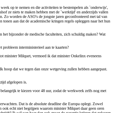
 week op te nemen en die activiteiten te bestempelen als `onderwijs',
alsof ze niets te maken hebben met de `werktijd' en anderzijds vallen
eden. Zo worden de ASO's de jongste jaren geconfronteerd met tal van
den tonen aan dat de academische kringen regels opleggen naar het hun
in het bijzonder de medische faculteiten, zich schuldig maken? Wat
 probleem interministerieel aan te kaarten?
ot minister Milquet, vermoed ik dat minister Onkelinx eveneens
r. Ik hoop dat we tegen dan onze wetgeving zullen hebben aangepast.
tijd afgelopen is.
belangrijk te kiezen voor 48 uur, zodat de werkweek zelfs nog met
verwachten. Dat is de absolute deadline die Europa oplegt. Zowel
dan ook echt niet begrijpen waarom minister Milquet daar geen oren
chrijdt? Ik wil van haar dan ook graag de garantie krijgen dat gekozen