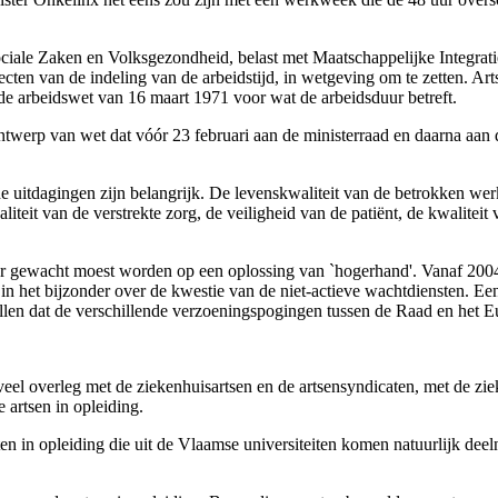
Sociale Zaken en Volksgezondheid, belast met Maatschappelijke Integrati
cten van de indeling van de arbeidstijd, in wetgeving om te zetten. Arts
n de arbeidswet van 16 maart 1971 voor wat de arbeidsduur betreft.
ntwerp van wet dat vóór 23 februari aan de ministerraad en daarna aan
e uitdagingen zijn belangrijk. De levenskwaliteit van de betrokken we
eit van de verstrekte zorg, de veiligheid van de patiënt, de kwaliteit v
t er gewacht moest worden op een oplossing van `hogerhand'. Vanaf 2004
r in het bijzonder over de kwestie van de niet-actieve wachtdiensten. E
llen dat de verschillende verzoeningspogingen tussen de Raad en het E
eel overleg met de ziekenhuisartsen en de artsensyndicaten, met de zie
 artsen in opleiding.
ten in opleiding die uit de Vlaamse universiteiten komen natuurlijk de