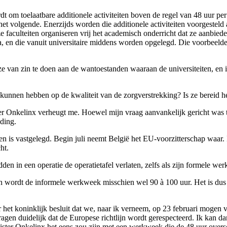
t om toelaatbare additionele activiteiten boven de regel van 48 uur per
het volgende. Enerzijds worden die additionele activiteiten voorgesteld 
nze faculteiten organiseren vrij het academisch onderricht dat ze aanbi
ria, en die vanuit universitaire middens worden opgelegd. Die voorbeel
ze van zin te doen aan de wantoestanden waaraan de universiteiten, en 
unnen hebben op de kwaliteit van de zorgverstrekking? Is ze bereid het
er Onkelinx verheugt me. Hoewel mijn vraag aanvankelijk gericht was t
ding.
ren is vastgelegd. Begin juli neemt België het EU-voorzitterschap waa
ht.
en in een operatie de operatietafel verlaten, zelfs als zijn formele werk
 wordt de informele werkweek misschien wel 90 à 100 uur. Het is dus 
r het koninklijk besluit dat we, naar ik verneem, op 23 februari mogen 
vragen duidelijk dat de Europese richtlijn wordt gerespecteerd. Ik kan 
inister Onkelinx het eens zou zijn met een werkweek die de 48 uur overs