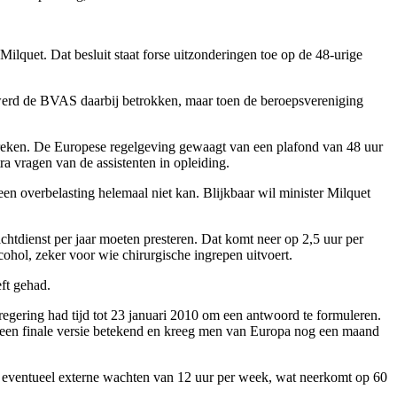
ilquet. Dat besluit staat forse uitzonderingen toe op de 48-urige
e werd de BVAS daarbij betrokken, maar toen de beroepsvereniging
rstreken. De Europese regelgeving gewaagt van een plafond van 48 uur
 vragen van de assistenten in opleiding.
en overbelasting helemaal niet kan. Blijkbaar wil minister Milquet
chtdienst per jaar moeten presteren. Dat komt neer op 2,5 uur per
ohol, zeker voor wie chirurgische ingrepen uitvoert.
eft gehad.
gering had tijd tot 23 januari 2010 om een antwoord te formuleren.
d geen finale versie betekend en kreeg men van Europa nog een maand
 en eventueel externe wachten van 12 uur per week, wat neerkomt op 60