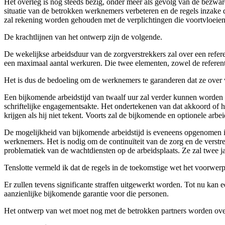
Het overleg is nog steeds bezig, onder meer als gevolg van de bezwa
situatie van de betrokken werknemers verbeteren en de regels inzake 
zal rekening worden gehouden met de verplichtingen die voortvloeien
De krachtlijnen van het ontwerp zijn de volgende.
De wekelijkse arbeidsduur van de zorgverstrekkers zal over een ref
een maximaal aantal werkuren. Die twee elementen, zowel de refere
Het is dus de bedoeling om de werknemers te garanderen dat ze over
Een bijkomende arbeidstijd van twaalf uur zal verder kunnen worden 
schriftelijke engagementsakte. Het ondertekenen van dat akkoord of
krijgen als hij niet tekent. Voorts zal de bijkomende en optionele ar
De mogelijkheid van bijkomende arbeidstijd is eveneens opgenomen in 
werknemers. Het is nodig om de continuïteit van de zorg en de verstre
problematiek van de wachtdiensten op de arbeidsplaats. Ze zal twee 
Tenslotte vermeld ik dat de regels in de toekomstige wet het voorwerp 
Er zullen tevens significante straffen uitgewerkt worden. Tot nu kan e
aanzienlijke bijkomende garantie voor die personen.
Het ontwerp van wet moet nog met de betrokken partners worden overl