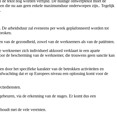
n de tekst nog worden verfijnd. De huidige ontwerptekst moet de
ijken die nu aan geen enkele maximumduur onderworpen zijn.. Tegelijk
.
n. De arbeidsduur zal eveneens per week geplafonneerd worden tot
proken.
en van de gezondheid, zowel van de werknemers als van de patiënten.
 werknemer zich individueel akkoord verklaart in een aparte
voor de bescherming van de werknemer, die trouwens geen sanctie kan
n door het specifieke karakter van de betrokken activiteiten en
in afwachting dat er op Europees niveau een oplossing komt voor de
ctiediensten.
s gebeuren, via de erkenning van de stages. Er komt dus een
houdt met de vele vereisten.