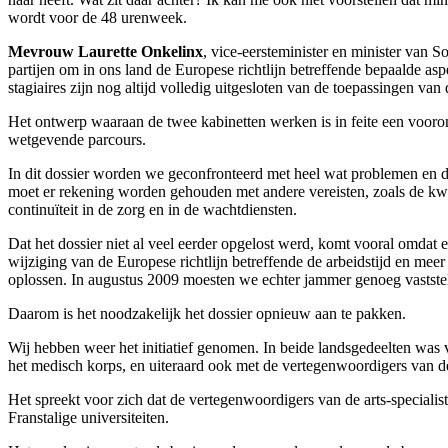
wordt voor de 48 urenweek.
Mevrouw Laurette Onkelinx
, vice-eersteminister en minister van 
partijen om in ons land de Europese richtlijn betreffende bepaalde aspe
stagiaires zijn nog altijd volledig uitgesloten van de toepassingen va
Het ontwerp waaraan de twee kabinetten werken is in feite een vooro
wetgevende parcours.
In dit dossier worden we geconfronteerd met heel wat problemen en d
moet er rekening worden gehouden met andere vereisten, zoals de kwalit
continuïteit in de zorg en in de wachtdiensten.
Dat het dossier niet al veel eerder opgelost werd, komt vooral omda
wijziging van de Europese richtlijn betreffende de arbeidstijd en mee
oplossen. In augustus 2009 moesten we echter jammer genoeg vastste
Daarom is het noodzakelijk het dossier opnieuw aan te pakken.
Wij hebben weer het initiatief genomen. In beide landsgedeelten was v
het medisch korps, en uiteraard ook met de vertegenwoordigers van de
Het spreekt voor zich dat de vertegenwoordigers van de arts-specialis
Franstalige universiteiten.