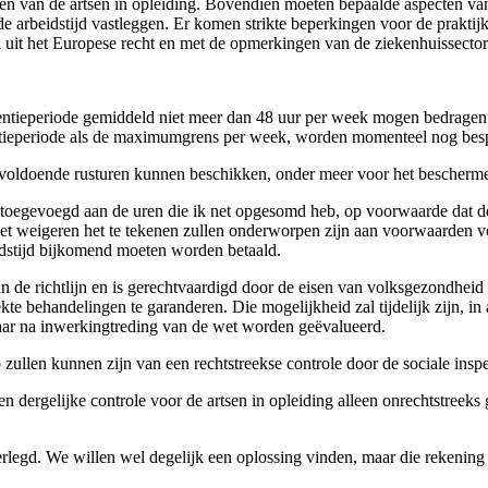
ren van de artsen in opleiding. Bovendien moeten bepaalde aspecten va
de arbeidstijd vastleggen. Er komen strikte beperkingen voor de prakt
 uit het Europese recht en met de opmerkingen van de ziekenhuissector
erentieperiode gemiddeld niet meer dan 48 uur per week mogen bedrage
ntieperiode als de maximumgrens per week, worden momenteel nog bes
 voldoende rusturen kunnen beschikken, onder meer voor het bescherm
toegevoegd aan de uren die ik net opgesomd heb, op voorwaarde dat de
 het weigeren het te tekenen zullen onderworpen zijn aan voorwaarden 
beidstijd bijkomend moeten worden betaald.
de richtlijn en is gerechtvaardigd door de eisen van volksgezondheid e
kte behandelingen te garanderen. Die mogelijkheid zal tijdelijk zijn, 
jaar na inwerkingtreding van de wet worden geëvalueerd.
zullen kunnen zijn van een rechtstreekse controle door de sociale inspe
en dergelijke controle voor de artsen in opleiding alleen onrechtstreek
egd. We willen wel degelijk een oplossing vinden, maar die rekening 