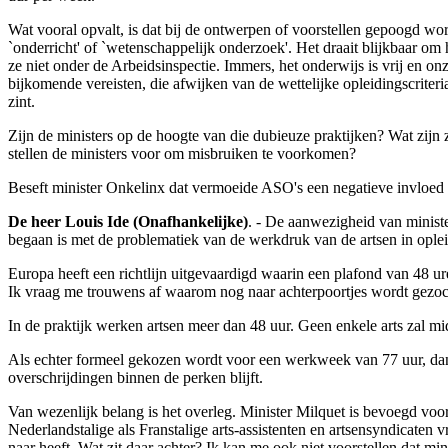
Wat vooral opvalt, is dat bij de ontwerpen of voorstellen gepoogd word
`onderricht' of `wetenschappelijk onderzoek'. Het draait blijkbaar om 
ze niet onder de Arbeidsinspectie. Immers, het onderwijs is vrij en o
bijkomende vereisten, die afwijken van de wettelijke opleidingscrite
zint.
Zijn de ministers op de hoogte van die dubieuze praktijken? Wat zijn 
stellen de ministers voor om misbruiken te voorkomen?
Beseft minister Onkelinx dat vermoeide ASO's een negatieve invloed k
De heer Louis Ide (Onafhankelijke)
. - De aanwezigheid van minist
begaan is met de problematiek van de werkdruk van de artsen in oplei
Europa heeft een richtlijn uitgevaardigd waarin een plafond van 48 u
Ik vraag me trouwens af waarom nog naar achterpoortjes wordt gezoc
In de praktijk werken artsen meer dan 48 uur. Geen enkele arts zal midd
Als echter formeel gekozen wordt voor een werkweek van 77 uur, dan
overschrijdingen binnen de perken blijft.
Van wezenlijk belang is het overleg. Minister Milquet is bevoegd voo
Nederlandstalige als Franstalige arts-assistenten en artsensyndicaten 
naar heeft. Wat zit daar achter? Ik kan me ook niet voorstellen dat m