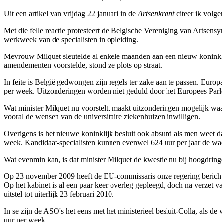
Uit een artikel van vrijdag 22 januari in de
Artsenkrant
citeer ik volge
Met die felle reactie protesteert de Belgische Vereniging van Artsens
werkweek van de specialisten in opleiding.
Mevrouw Milquet sleutelde al enkele maanden aan een nieuw koninklijk
amendementen voorstelde, stond ze plots op straat.
In feite is België gedwongen zijn regels ter zake aan te passen. Euro
per week. Uitzonderingen worden niet geduld door het Europees Parle
Wat minister Milquet nu voorstelt, maakt uitzonderingen mogelijk waa
vooral de wensen van de universitaire ziekenhuizen inwilligen.
Overigens is het nieuwe koninklijk besluit ook absurd als men weet d
week. Kandidaat-specialisten kunnen evenwel 624 uur per jaar de wach
Wat evenmin kan, is dat minister Milquet de kwestie nu bij hoogdringend
Op 23 november 2009 heeft de EU-commissaris onze regering bericht 
Op het kabinet is al een paar keer overleg gepleegd, doch na verzet
uitstel tot uiterlijk 23 februari 2010.
In se zijn de ASO's het eens met het ministerieel besluit-Colla, als 
uur per week.