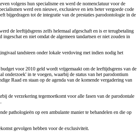
egeven volgens hun specialisme en werd de nomenclatuur voor de
 specialismen werd een nieuwe, exclusieve en iets beter vergoede code
ft bijgedragen tot de integratie van de prestaties parodontologie in de
rd de leeftijdsgrens zelfs helemaal afgeschaft en is er terugbetaling
rd ingeschat en niet omdat de algemeen tandartsen er niet zouden in
ngivaal tandsteen onder lokale verdoving met indien nodig het
t budget voor 2010 geld wordt vrijgemaakt om de leeftijdsgrens van de
al onderzoek' in te voegen, waarbij de status van het parodontium
ndige Raad en staan op de agenda van de komende vergadering van
rbij de verzekering tegemoetkomt voor alle fasen van de parodontale
.
omende pathologieën op een ambulante manier te behandelen en die op
ekomst gevolgen hebben voor de exclusiviteit.