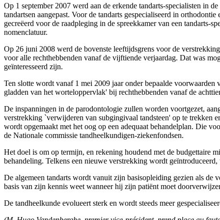
Op 1 september 2007 werd aan de erkende tandarts-specialisten in de
tandartsen aangepast. Voor de tandarts gespecialiseerd in orthodontie
gecreëerd voor de raadpleging in de spreekkamer van een tandarts-specia
nomenclatuur.
Op 26 juni 2008 werd de bovenste leeftijdsgrens voor de verstrekking 
voor alle rechthebbenden vanaf de vijftiende verjaardag. Dat was moge
geïnteresseerd zijn.
Ten slotte wordt vanaf 1 mei 2009 jaar onder bepaalde voorwaarden 
gladden van het worteloppervlak' bij rechthebbenden vanaf de achttien
De inspanningen in de parodontologie zullen worden voortgezet, aange
verstrekking `verwijderen van subgingivaal tandsteen' op te trekken 
wordt opgemaakt met het oog op een adequaat behandelplan. Die vo
de Nationale commissie tandheelkundigen-ziekenfondsen.
Het doel is om op termijn, en rekening houdend met de budgettaire m
behandeling. Telkens een nieuwe verstrekking wordt geïntroduceerd, 
De algemeen tandarts wordt vanuit zijn basisopleiding gezien als de v
basis van zijn kennis weet wanneer hij zijn patiënt moet doorverwijzen
De tandheelkunde evolueert sterk en wordt steeds meer gespecialiseer
(M. Hugo Vandenberghe, premier vice-président, prend place au fauteu