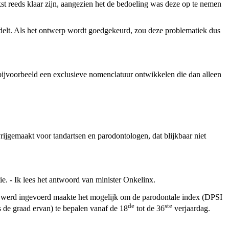
kst reeds klaar zijn, aangezien het de bedoeling was deze op te nemen
andelt. Als het ontwerp wordt goedgekeurd, zou deze problematiek dus
ij bijvoorbeeld een exclusieve nomenclatuur ontwikkelen die dan alleen
gemaakt voor tandartsen en parodontologen, dat blijkbaar niet
tie. - Ik lees het antwoord van minister Onkelinx.
ie werd ingevoerd maakte het mogelijk om de parodontale index (DPSI
de
ste
s de graad ervan) te bepalen vanaf de 18
tot de 36
verjaardag.