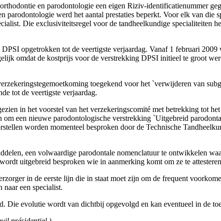
 orthodontie en parodontologie een eigen Riziv-identificatienummer g
 en parodontologie werd het aantal prestaties beperkt. Voor elk van die
list. Die exclusiviteitsregel voor de tandheelkundige specialiteiten hee
DPSI opgetrokken tot de veertigste verjaardag. Vanaf 1 februari 2009 we
lijk omdat de kostprijs voor de verstrekking DPSI initieel te groot we
verzekeringstegemoetkoming toegekend voor het `verwijderen van subgi
de tot de veertigste verjaardag.
zien in het voorstel van het verzekeringscomité met betrekking tot he
en om een nieuwe parodontologische verstrekking `Uitgebreid parodonta
orstellen worden momenteel besproken door de Technische Tandheelku
iddelen, een volwaardige parodontale nomenclatuur te ontwikkelen waa
wordt uitgebreid besproken wie in aanmerking komt om ze te attesteren
erzorger in de eerste lijn die in staat moet zijn om de frequent voork
 naar een specialist.
d. Die evolutie wordt van dichtbij opgevolgd en kan eventueel in de to
il présidentiel.)