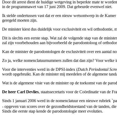
Door dit arrest dient de huidige wetgeving in beperkte mate te worden
in de programmawet van 17 juni 2009. Dat gebeurde evenwel niet.
Ik stelde ondertussen vast dat er een nieuw wetsontwerp in de Kamer l
geregeld moeten zijn.
De minister kiest dus duidelijk voor exclusiviteit en wil orthodontie, 
Dit is slechts een eerste stap. Wat zal de volgende stap van de minist
zal zijn voorbehouden aan bijvoorbeeld de parodontoloog of orthodon
Kan de minister de parodontologen de exclusiviteit over een aantal
Zo ja, welke nomenclatuurnummers zullen dat dan zijn? Voor welke i
Voor die interventies werd in de DPSI-index (
Dutch Periodontal Scre
wordt opgebruikt. Kan de minister mij meedelen of de algemene tandar
Wat is de algemene visie van de minister op de toekomst van de parod
De heer Carl Devlies
, staatssecretaris voor de Coördinatie van de Fr
Sinds 1 januari 2006 werd in de nomenclatuur een nieuwe rubriek `p
- opgeven van scores over de gezondheidstoestand van de tanden, die h
Sinds die eerste stap kende de parodontologie meer evoluties.