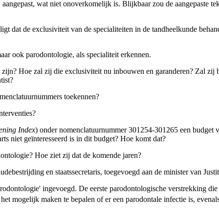
 aangepast, wat niet onoverkomelijk is. Blijkbaar zou de aangepaste te
igt dat de exclusiviteit van de specialiteiten in de tandheelkunde beh
maar ook parodontologie, als specialiteit erkennen.
er zijn? Hoe zal zij die exclusiviteit nu inbouwen en garanderen? Zal z
tist?
 nomenclatuurnummers toekennen?
nterventies?
ening Index
) onder nomenclatuurnummer 301254-301265 een budget vrij
ts niet geïnteresseerd is in dit budget? Hoe komt dat?
ontologie? Hoe ziet zij dat de komende jaren?
audebestrijding en staatssecretaris, toegevoegd aan de minister van Justi
arodontologie' ingevoegd. De eerste parodontologische verstrekking d
et mogelijk maken te bepalen of er een parodontale infectie is, evenal