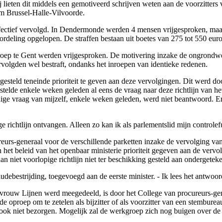
ij lieten dit middels een gemotiveerd schrijven weten aan de voorzitte
m Brussel-Halle-Vilvoorde.
ctief vervolgd. In Dendermonde werden 4 mensen vrijgesproken, maar d
ordeling opgelopen. De straffen bestaan uit boetes van 275 tot 550 eur
beroep te Gent werden vrijgesproken. De motivering inzake de ongrondw
rvolgden wel bestraft, ondanks het inroepen van identieke redenen.
gesteld teneinde prioriteit te geven aan deze vervolgingen. Dit werd do
telde enkele weken geleden al eens de vraag naar deze richtlijn van he
dige vraag van mijzelf, enkele weken geleden, werd niet beantwoord. Er
ige richtlijn ontvangen. Alleen zo kan ik als parlementslid mijn controlef
eurs-generaal voor de verschillende parketten inzake de vervolging van 
 beleid van het openbaar ministerie prioriteit gegeven aan de vervolg
 niet voorlopige richtlijn niet ter beschikking gesteld aan ondergetek
audebestrijding, toegevoegd aan de eerste minister. - Ik lees het antwoor
rouw Lijnen werd meegedeeld, is door het College van procureurs-gener
 oproep om te zetelen als bijzitter of als voorzitter van een stembure
 ook niet bezorgen. Mogelijk zal de werkgroep zich nog buigen over de