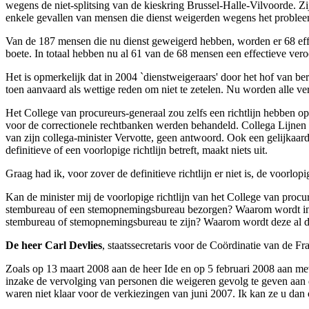
wegens de niet-splitsing van de kieskring Brussel-Halle-Vilvoorde. Z
enkele gevallen van mensen die dienst weigerden wegens het problee
Van de 187 mensen die nu dienst geweigerd hebben, worden er 68 effe
boete. In totaal hebben nu al 61 van de 68 mensen een effectieve vero
Het is opmerkelijk dat in 2004 `dienstweigeraars' door het hof van 
toen aanvaard als wettige reden om niet te zetelen. Nu worden alle ve
Het College van procureurs-generaal zou zelfs een richtlijn hebben op
voor de correctionele rechtbanken werden behandeld. Collega Lijnen s
van zijn collega-minister Vervotte, geen antwoord. Ook een gelijkaar
definitieve of een voorlopige richtlijn betreft, maakt niets uit.
Graag had ik, voor zover de definitieve richtlijn er niet is, de voorlop
Kan de minister mij de voorlopige richtlijn van het College van procur
stembureau of een stemopnemingsbureau bezorgen? Waarom wordt in het
stembureau of stemopnemingsbureau te zijn? Waarom wordt deze al dan
De heer Carl Devlies
, staatssecretaris voor de Coördinatie van de Fr
Zoals op 13 maart 2008 aan de heer Ide en op 5 februari 2008 aan mev
inzake de vervolging van personen die weigeren gevolg te geven aan de
waren niet klaar voor de verkiezingen van juni 2007. Ik kan ze u dan