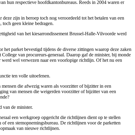
rs van hun respectieve hoofdkantonbureaus. Reeds in 2004 waren er
eze zijn in beroep toch nog veroordeeld tot het betalen van een
o, toch geen kleine bedragen.
ettigheid van het kiesarrondissement Brussel-Halle-Vilvoorde werd
or het parket bevestigd tijdens de diverse zittingen waarop deze zaken
t College van procureurs-generaal. Daarop gaf de minister, bij monde
 werd wel verwezen naar een voorlopige richtlijn. Of het nu een
unctie ten volle uitoefenen.
mensen die afwezig waren als voorzitter of bijzitter in een
ing van mensen die weigerden voorzitter of bijzitter van een
ende?
d van de minister.
aal een werkgroep opgericht die richtlijnen dient op te stellen
au of een stemopnemingsbureau. De richtlijnen voor de parketten
 opmaak van nieuwe richtlijnen.