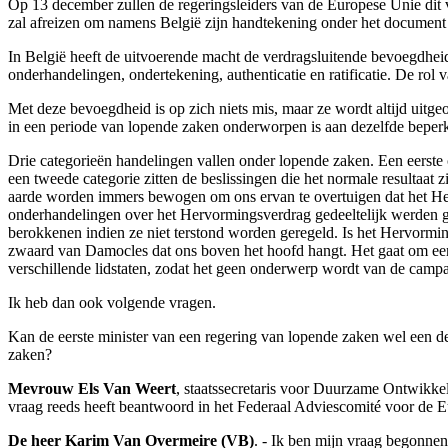
Op 13 december zullen de regeringsleiders van de Europese Unie dit v
zal afreizen om namens België zijn handtekening onder het document 
In België heeft de uitvoerende macht de verdragsluitende bevoegdheid 
onderhandelingen, ondertekening, authenticatie en ratificatie. De rol 
Met deze bevoegdheid is op zich niets mis, maar ze wordt altijd uitgeo
in een periode van lopende zaken onderworpen is aan dezelfde beperk
Drie categorieën handelingen vallen onder lopende zaken. Een eerste c
een tweede categorie zitten de beslissingen die het normale resultaat
aarde worden immers bewogen om ons ervan te overtuigen dat het Herv
onderhandelingen over het Hervormingsverdrag gedeeltelijk werden g
berokkenen indien ze niet terstond worden geregeld. Is het Hervorming
zwaard van Damocles dat ons boven het hoofd hangt. Het gaat om een 
verschillende lidstaten, zodat het geen onderwerp wordt van de cam
Ik heb dan ook volgende vragen.
Kan de eerste minister van een regering van lopende zaken wel een de
zaken?
Mevrouw Els Van Weert
, staatssecretaris voor Duurzame Ontwikkel
vraag reeds heeft beantwoord in het Federaal Adviescomité voor de E
De heer Karim Van Overmeire (VB)
. - Ik ben mijn vraag begonnen 