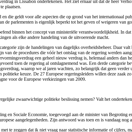
erdrag in Lissabon ondertekenen. Het ziet ernaar uit dat de heer Verhof
te plaatsen.
en die geldt voor alle aspecten die op grond van het internationaal pub
van de parlementen is eigenlijk beperkt tot het geven of weigeren van g
efend binnen het concept van ministeriële verantwoordelijkheid. In dat o
ingen als elke andere handeling van de uitvoerende macht.
ategorie zijn de handelingen van dagelijks overheidsbeheer. Daar valt 
 zijn van de procedures die vóór het ontslag van de regering werden aan
ormingsverdrag een geheel nieuw verdrag is, helemaal anders dan het 
evoerd toen de regering al ontslagnemend was. Een derde categorie b
sverdrag, waarop we al jaren wachten, zo belangrijk dat geen verder ui
politieke keuze. De 27 Europese regeringsleiders willen deze zaak zo 
pagne voor de Europese verkiezingen van 2009.
rgelijke zwaarwichtige politieke beslissing nemen? Valt het onderteken
ing en Sociale Economie, toegevoegd aan de minister van Begroting en 
uropese aangelegenheden. Zijn antwoord was toen en is vandaag nog alt
met te zeggen dat ik niet vraag naar statistische informatie of cijfers, m