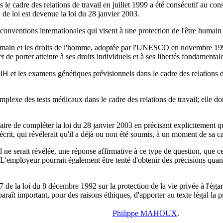
 cadre des relations de travail en juillet 1999 a été consécutif au const
 de loi est devenue la loi du 28 janvier 2003.
des conventions internationales qui visent à une protection de l'être humai
main et les droits de l'homme, adoptée par l'UNESCO en novembre 1997 et
t de porter atteinte à ses droits individuels et à ses libertés fondamental
e VIH et les examens génétiques prévisionnels dans le cadre des relations d
mplexe des tests médicaux dans le cadre des relations de travail; elle d
ire de compléter la loi du 28 janvier 2003 en précisant explicitement que
rit, qui révélerait qu'il a déjà ou non été soumis, à un moment de sa car
 ne serait révélée, une réponse affirmative à ce type de question, que c
 L'employeur pourrait également être tenté d'obtenir des précisions quant
 7 de la loi du 8 décembre 1992 sur la protection de la vie privée à l'ég
araît important, pour des raisons éthiques, d'apporter au texte légal l
Philippe MAHOUX
.