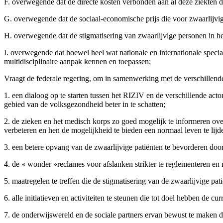
F. overwegende dat de directe kosten verbonden aan al deze ziekten d
G. overwegende dat de sociaal-economische prijs die voor zwaarlijvig
H. overwegende dat de stigmatisering van zwaarlijvige personen in het
I. overwegende dat hoewel heel wat nationale en internationale specia
multidisciplinaire aanpak kennen en toepassen;
Vraagt de federale regering, om in samenwerking met de verschillend
1. een dialoog op te starten tussen het RIZIV en de verschillende act
gebied van de volksgezondheid beter in te schatten;
2. de zieken en het medisch korps zo goed mogelijk te informeren over 
verbeteren en hen de mogelijkheid te bieden een normaal leven te lijd
3. een betere opvang van de zwaarlijvige patiënten te bevorderen door
4. de « wonder »reclames voor afslanken strikter te reglementeren en m
5. maatregelen te treffen die de stigmatisering van de zwaarlijvige pa
6. alle initiatieven en activiteiten te steunen die tot doel hebben de c
7. de onderwijswereld en de sociale partners ervan bewust te maken 