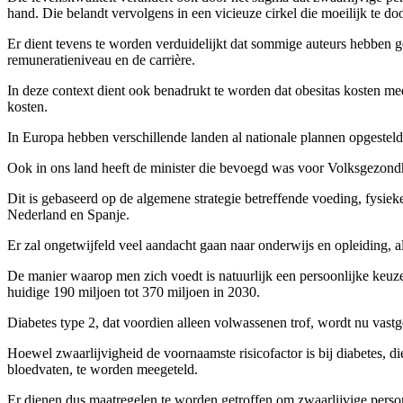
hand. Die belandt vervolgens in een vicieuze cirkel die moeilijk te doo
Er dient tevens te worden verduidelijkt dat sommige auteurs hebben ge
remuneratieniveau en de carrière.
In deze context dient ook benadrukt te worden dat obesitas kosten m
kosten.
In Europa hebben verschillende landen al nationale plannen opgesteld 
Ook in ons land heeft de minister die bevoegd was voor Volksgezond
Dit is gebaseerd op de algemene strategie betreffende voeding, fysiek
Nederland en Spanje.
Er zal ongetwijfeld veel aandacht gaan naar onderwijs en opleiding, a
De manier waarop men zich voedt is natuurlijk een persoonlijke keuz
huidige 190 miljoen tot 370 miljoen in 2030.
Diabetes type 2, dat voordien alleen volwassenen trof, wordt nu vastg
Hoewel zwaarlijvigheid de voornaamste risicofactor is bij diabetes, di
bloedvaten, te worden meegeteld.
Er dienen dus maatregelen te worden getroffen om zwaarlijvige person