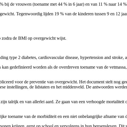
 % bij de vrouwen (toename met 44 % in 6 jaar) en van 11 % naar 14 % 
gewicht. Tegenwoordig lijden 19 % van de kinderen tussen 9 en 12 jaar
 zodra de BMI op overgewicht wijst.
ding type 2 diabetes, cardiovascular disease, hypertension and stroke, a
itas kan gedefinieerd worden als de overdreven toename van de vetmassa
eerd voor de preventie van overgewicht. Het document stelt nog geen 
opese instellingen, de lidstaten en het middenveld. De antwoorden werd
 talrijk en van allerlei aard. Ze gaan van een verhoogde mortaliteit op
jke toename van de morbiditeit en een niet onbelangrijke afname van d
rsonen krijgen, eerst op school en vervolgens in hun beroepsleven. Dit 