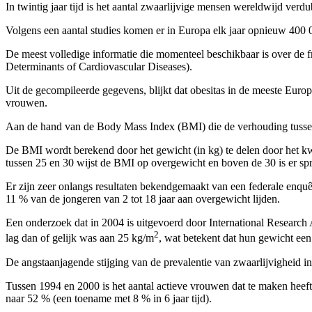
In twintig jaar tijd is het aantal zwaarlijvige mensen wereldwijd verdu
Volgens een aantal studies komen er in Europa elk jaar opnieuw 400 00
De meest volledige informatie die momenteel beschikbaar is over de 
Determinants of Cardiovascular Diseases).
Uit de gecompileerde gegevens, blijkt dat obesitas in de meeste Europ
vrouwen.
Aan de hand van de Body Mass Index (BMI) die de verhouding tussen 
De BMI wordt berekend door het gewicht (in kg) te delen door het kw
tussen 25 en 30 wijst de BMI op overgewicht en boven de 30 is er sp
Er zijn zeer onlangs resultaten bekendgemaakt van een federale enquê
11 % van de jongeren van 2 tot 18 jaar aan overgewicht lijden.
Een onderzoek dat in 2004 is uitgevoerd door International Research
2
lag dan of gelijk was aan 25 kg/m
, wat betekent dat hun gewicht e
De angstaanjagende stijging van de prevalentie van zwaarlijvigheid in
Tussen 1994 en 2000 is het aantal actieve vrouwen dat te maken heef
naar 52 % (een toename met 8 % in 6 jaar tijd).