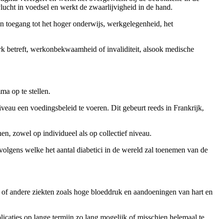
evlucht in voedsel en werkt de zwaarlijvigheid in de hand.
 en toegang tot het hoger onderwijs, werkgelegenheid, het
k betreft, werkonbekwaamheid of invaliditeit, alsook medische
a op te stellen.
veau een voedingsbeleid te voeren. Dit gebeurt reeds in Frankrijk,
n, zowel op individueel als op collectief niveau.
olgens welke het aantal diabetici in de wereld zal toenemen van de
tie of andere ziekten zoals hoge bloeddruk en aandoeningen van hart en
caties op lange termijn zo lang mogelijk of misschien helemaal te