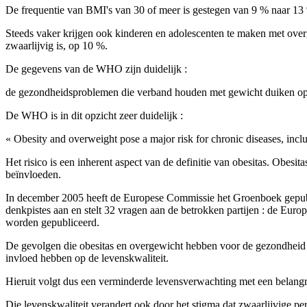
De frequentie van BMI's van 30 of meer is gestegen van 9 % naar 13
Steeds vaker krijgen ook kinderen en adolescenten te maken met over
zwaarlijvig is, op 10 %.
De gegevens van de WHO zijn duidelijk :
de gezondheidsproblemen die verband houden met gewicht duiken op
De WHO is in dit opzicht zeer duidelijk :
« Obesity and overweight pose a major risk for chronic diseases, inclu
Het risico is een inherent aspect van de definitie van obesitas. Obes
beïnvloeden.
In december 2005 heeft de Europese Commissie het Groenboek gepublic
denkpistes aan en stelt 32 vragen aan de betrokken partijen : de Eur
worden gepubliceerd.
De gevolgen die obesitas en overgewicht hebben voor de gezondheid zijn
invloed hebben op de levenskwaliteit.
Hieruit volgt dus een verminderde levensverwachting met een belangri
Die levenskwaliteit verandert ook door het stigma dat zwaarlijvige pe