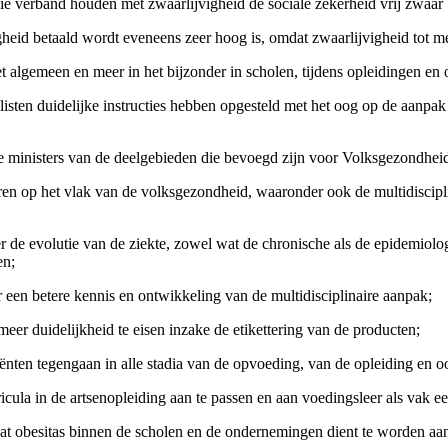
ie verband houden met zwaarlijvigheid de sociale zekerheid vrij zwaar 
heid betaald wordt eveneens zeer hoog is, omdat zwaarlijvigheid tot me
 algemeen en meer in het bijzonder in scholen, tijdens opleidingen en 
listen duidelijke instructies hebben opgesteld met het oog op de aanpa
e ministers van de deelgebieden die bevoegd zijn voor Volksgezondhei
oren op het vlak van de volksgezondheid, waaronder ook de multidiscipl
de evolutie van de ziekte, zowel wat de chronische als de epidemiologis
en;
 een betere kennis en ontwikkeling van de multidisciplinaire aanpak;
eer duidelijkheid te eisen inzake de etikettering van de producten;
tiënten tegengaan in alle stadia van de opvoeding, van de opleiding en 
urricula in de artsenopleiding aan te passen en aan voedingsleer als vak e
dat obesitas binnen de scholen en de ondernemingen dient te worden aa