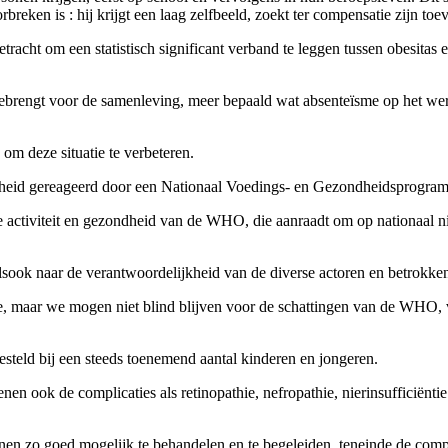
rbreken is : hij krijgt een laag zelfbeeld, zoekt ter compensatie zijn to
tracht om een statistisch significant verband te leggen tussen obesitas
eebrengt voor de samenleving, meer bepaald wat absenteïsme op het wer
om deze situatie te verbeteren.
heid gereageerd door een Nationaal Voedings- en Gezondheidsprogramm
e activiteit en gezondheid van de WHO, die aanraadt om op nationaal ni
lsook naar de verantwoordelijkheid van de diverse actoren en betrokkene
e, maar we mogen niet blind blijven voor de schattingen van de WHO, v
esteld bij een steeds toenemend aantal kinderen en jongeren.
enen ook de complicaties als retinopathie, nefropathie, nierinsufficiën
en zo goed mogelijk te behandelen en te begeleiden, teneinde de compli