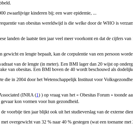
bbeld.
0 zwaarlijvige kinderen bij; een ware epidemie, ...
frequentie van obesitas wereldwijd is die welke door de WHO is verzam
ese landen de laatste tien jaar veel meer voorkomt en dat de cijfers va
gewicht en lengte bepaalt, kan de corpulentie van een persoon worden
adraat van de lengte (in meter). Een BMI lager dan 20 wijst op onder
rake van obesitas. Een BMI boven de 40 wordt beschouwd als dodelijke
te die in 2004 door het Wetenschappelijk Instituut voor Volksgezondhei
 Associated (INRA (
1
) ) op vraag van het « Obesitas Forum » toonde 
en gevaar kon vormen voor hun gezondheid.
 de voorbije tien jaar blijkt ook uit het studieverslag van de externe 
t met overgewicht van 32 % naar 40 % gestegen (wat een toename met 25