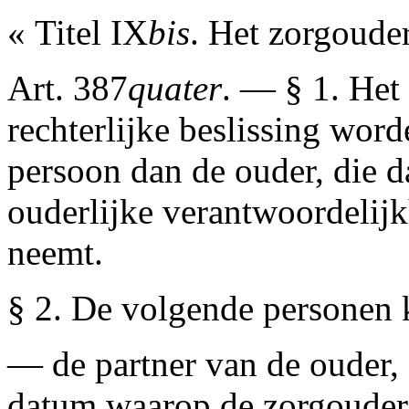
« Titel IX
bis
. Het zorgoude
Art. 387
quater
. — § 1. Het
rechterlijke beslissing wor
persoon dan de ouder, die d
ouderlijke verantwoordelijk
neemt.
§ 2. De volgende personen 
— de partner van de ouder,
datum waarop de zorgouder