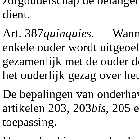
zorgouderschap de belangen
dient.
Art. 387
quinquies
. — Wanne
enkele ouder wordt uitgeoe
gezamenlijk met de ouder de 
het ouderlijk gezag over he
De bepalingen van onderhav
artikelen 203, 203
bis
, 205 
toepassing.