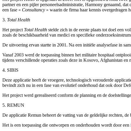
partner en een pijler personeelsadministratie, Harmony genaamd, da
een fase «
Consultancy
» waarin de firma haar kennis overgedragen 
3.
Total Health
Het project
Total Health
stelde zich in de eerste plaats tot doel een
zoals de beschikbaarheid van medici en specifieke onderzoeksinstrume
De uitvoering ervan startte in 2001. Na een initiële analysefase in s
Vanaf 2003 werd de toepassing binnen het militaire hospitaal ontploo
tijdens verschillende operaties zoals deze in Kosovo, Afghanistan en
4. SIBIS
Deze applicatie heeft de vroegere, technologisch verouderde applicat
bevindt zich nu in een fase van evolutief onderhoud dat ook door Def
Het project werd gerealiseerd conform de planning en de doelstellinge
5. REMUN
De applicatie Remun beheert de vatting van de geldelijke rechten, de
Het is een toepassing die ontworpen en onderhouden wordt door een in