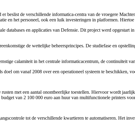
 er beslist de verschillende informatica-centra van de vroegere Machte
atie en het personeel, ook een luik investeringen in platformen. Hiertoe 
rale databases en applicaties van Defensie. Dit project werd opgestart i
eenkomstige de wettelijke beheersprincipes. De studiefase en opstelling v
nstige calamiteit in het centrale informaticacentrum, de continuïteit v
 als doel om vanaf 2008 over een operationeel systeem te beschikken, vo
te rusten met een aantal onontbeerlijke toestellen. Hiervoor wordt jaarl
n budget van 2 100 000 euro aan huur van multifunctionele printers voo
angscontrole tot de verschillende kwartieren te automatiseren. Het inve