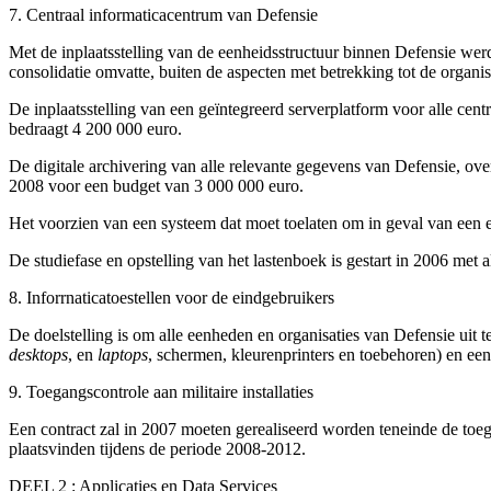
7. Centraal informaticacentrum van Defensie
Met de inplaatsstelling van de eenheidsstructuur binnen Defensie werd
consolidatie omvatte, buiten de aspecten met betrekking tot de organis
De inplaatsstelling van een geïntegreerd serverplatform voor alle cent
bedraagt 4 200 000 euro.
De digitale archivering van alle relevante gegevens van Defensie, over
2008 voor een budget van 3 000 000 euro.
Het voorzien van een systeem dat moet toelaten om in geval van een er
De studiefase en opstelling van het lastenboek is gestart in 2006 met
8. Inforrnaticatoestellen voor de eindgebruikers
De doelstelling is om alle eenheden en organisaties van Defensie uit 
desktops
, en
laptops
, schermen, kleurenprinters en toebehoren) en ee
9. Toegangscontrole aan militaire installaties
Een contract zal in 2007 moeten gerealiseerd worden teneinde de toeg
plaatsvinden tijdens de periode 2008-2012.
DEEL 2 : Applicaties en Data Services