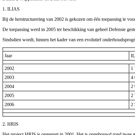
1. ILIAS
Bij de herstructurering van 2002 is gekozen om één toepassing te voo
De toepassing werd in 2005 ter beschikking van geheel Defensie gest
Sindsdien wordt, binnen het kader van een evolutief onderhoudsprogra
Jaar
IL
2002
1
2003
4
2004
2
2005
2
2006
2
2. HRIS
Het project HRIS is opgestart in 2001. Het is opgebouwd rond twee g