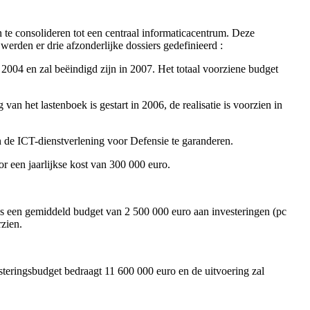
n te consolideren tot een centraal informaticacentrum. Deze
werden er drie afzonderlijke dossiers gedefinieerd :
n 2004 en zal beëindigd zijn in 2007. Het totaal voorziene budget
an het lastenboek is gestart in 2006, de realisatie is voorzien in
an de ICT-dienstverlening voor Defensie te garanderen.
or een jaarlijkse kost van 300 000 euro.
ijks een gemiddeld budget van 2 500 000 euro aan investeringen (pc
rzien.
steringsbudget bedraagt 11 600 000 euro en de uitvoering zal