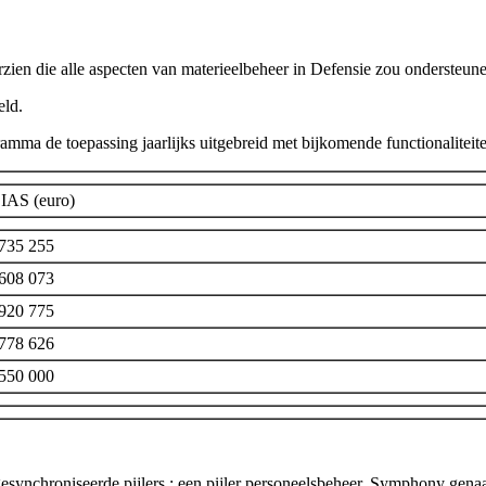
rzien die alle aspecten van materieelbeheer in Defensie zou ondersteun
eld.
mma de toepassing jaarlijks uitgebreid met bijkomende functionaliteit
IAS (euro)
 735 255
 608 073
 920 775
 778 626
 550 000
esynchroniseerde pijlers : een pijler personeelsbeheer, Symphony gen