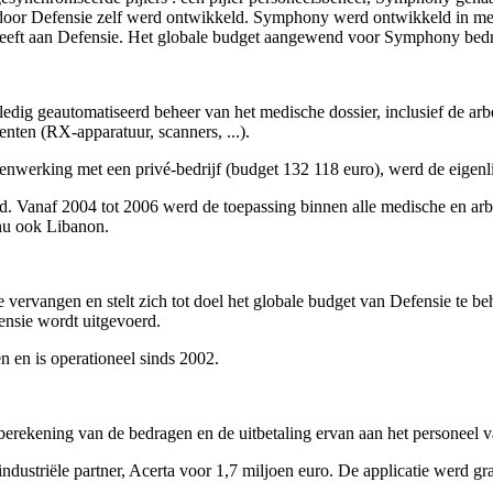
t door Defensie zelf werd ontwikkeld. Symphony werd ontwikkeld in mee
heeft aan Defensie. Het globale budget aangewend voor Symphony bed
 volledig geautomatiseerd beheer van het medische dossier, inclusief d
nten (RX-apparatuur, scanners, ...).
amenwerking met een privé-bedrijf (budget 132 118 euro), werd de eigenl
id. Vanaf 2004 tot 2006 werd de toepassing binnen alle medische en ar
 nu ook Libanon.
ie vervangen en stelt zich tot doel het globale budget van Defensie te
ensie wordt uitgevoerd.
n en is operationeel sinds 2002.
 berekening van de bedragen en de uitbetaling ervan aan het personeel 
dustriële partner, Acerta voor 1,7 miljoen euro. De applicatie werd gr