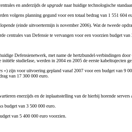
entrales en anderzijds de
upgrade
naar huidige technologische standaar
en volgens planning gegund voor een totaal bedrag van 1 551 604 eu
lopende (einde uitvoertermijn is november 2006). Wat de tweede opdrac
rde centrales van Defensie te vervangen voor een voorzien budget van
 huidige Defensienetwerk, met name de hertzbundel-verbindingen door
initiële studiefase, werden in 2004 en 2005 de eerste kabeltrajecten g
es
») zijn voor uitvoering gepland vanaf 2007 voor een budget van 9 0
drag van 17 300 000 euro.
artieren enerzijds en de inplaatsstelling van de hierbij horende servers 
jks budget van 3 500 000 euro.
 budget van 5 400 000 euro voorzien.