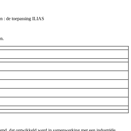
en : de toepassing ILIAS
en.
aamd, dat ontwikkeld werd in samenwerking met een industriële