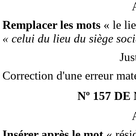
Remplacer les mots
« le li
« celui du lieu du siège soci
Jus
Correction d'une erreur maté
Nº 157 D
Insérer après le mot
« rési