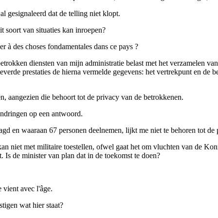
 gesignaleerd dat de telling niet klopt.
it soort van situaties kan inroepen?
sser à des choses fondamentales dans ce pays ?
etrokken diensten van mijn administratie belast met het verzamelen va
everde prestaties de hierna vermelde gegevens: het vertrekpunt en de be
en, aangezien die behoort tot de privacy van de betrokkenen.
 aandringen op een antwoord.
gd en waaraan 67 personen deelnemen, lijkt me niet te behoren tot de pe
an niet met militaire toestellen, ofwel gaat het om vluchten van de Koni
t. Is de minister van plan dat in de toekomst te doen?
e vient avec l'âge.
stigen wat hier staat?