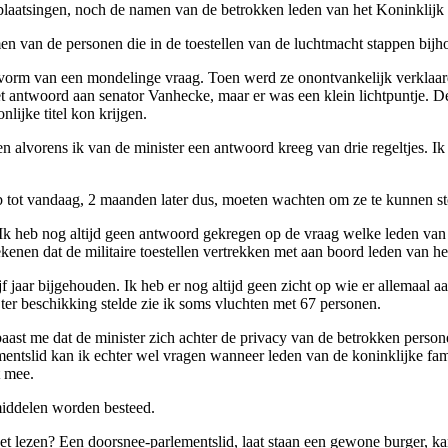
aatsingen, noch de namen van de betrokken leden van het Koninklijk 
en van de personen die in de toestellen van de luchtmacht stappen bijh
e vorm van een mondelinge vraag. Toen werd ze onontvankelijk verklaar
et antwoord aan senator Vanhecke, maar er was een klein lichtpuntje. D
lijke titel kon krijgen.
alvorens ik van de minister een antwoord kreeg van drie regeltjes. Ik k
 tot vandaag, 2 maanden later dus, moeten wachten om ze te kunnen st
. Ik heb nog altijd geen antwoord gekregen op de vraag welke leden va
tekenen dat de militaire toestellen vertrekken met aan boord leden van he
 jaar bijgehouden. Ik heb er nog altijd geen zicht op wie er allemaal 
 ter beschikking stelde zie ik soms vluchten met 67 personen.
aast me dat de minister zich achter de privacy van de betrokken persone
entslid kan ik echter wel vragen wanneer leden van de koninklijke famili
t mee.
middelen worden besteed.
et lezen? Een doorsnee-parlementslid, laat staan een gewone burger, ka