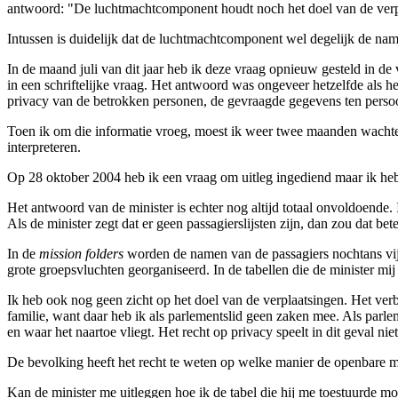
antwoord: "De luchtmachtcomponent houdt noch het doel van de verpl
Intussen is duidelijk dat de luchtmachtcomponent wel degelijk de nam
In de maand juli van dit jaar heb ik deze vraag opnieuw gesteld in d
in een schriftelijke vraag. Het antwoord was ongeveer hetzelfde als h
privacy van de betrokken personen, de gevraagde gegevens ten persoon
Toen ik om die informatie vroeg, moest ik weer twee maanden wachten 
interpreteren.
Op 28 oktober 2004 heb ik een vraag om uitleg ingediend maar ik heb
Het antwoord van de minister is echter nog altijd totaal onvoldoende
Als de minister zegt dat er geen passagierslijsten zijn, dan zou dat be
In de
mission folders
worden de namen van de passagiers nochtans vijf
grote groepsvluchten georganiseerd. In de tabellen die de minister mij
Ik heb ook nog geen zicht op het doel van de verplaatsingen. Het verb
familie, want daar heb ik als parlementslid geen zaken mee. Als parlem
en waar het naartoe vliegt. Het recht op privacy speelt in dit geval nie
De bevolking heeft het recht te weten op welke manier de openbare 
Kan de minister me uitleggen hoe ik de tabel die hij me toestuurde mo