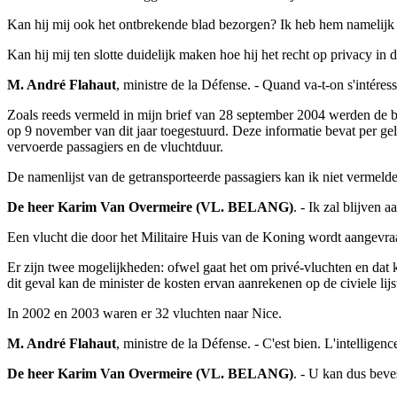
Kan hij mij ook het ontbrekende blad bezorgen? Ik heb hem namelijk al
Kan hij mij ten slotte duidelijk maken hoe hij het recht op privacy in d
M. André Flahaut
, ministre de la Défense. - Quand va-t-on s'intére
Zoals reeds vermeld in mijn brief van 28 september 2004 werden de b
op 9 november van dit jaar toegestuurd. Deze informatie bevat per gel
vervoerde passagiers en de vluchtduur.
De namenlijst van de getransporteerde passagiers kan ik niet vermeld
De heer Karim Van Overmeire (VL. BELANG)
. - Ik zal blijven
Een vlucht die door het Militaire Huis van de Koning wordt aangevraa
Er zijn twee mogelijkheden: ofwel gaat het om privé-vluchten en dat k
dit geval kan de minister de kosten ervan aanrekenen op de civiele lijs
In 2002 en 2003 waren er 32 vluchten naar Nice.
M. André Flahaut
, ministre de la Défense. - C'est bien. L'intelligenc
De heer Karim Van Overmeire (VL. BELANG)
. - U kan dus beve