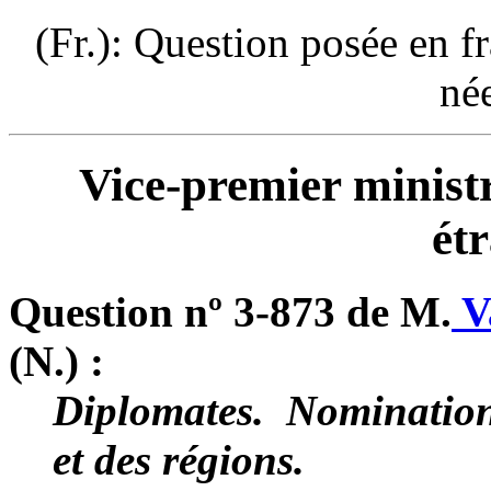
(Fr.): Question posée en f
né
Vice-premier ministr
ét
Question nº 3-873 de M.
V
(N.) :
Diplomates. ­ Nominatio
et des régions.