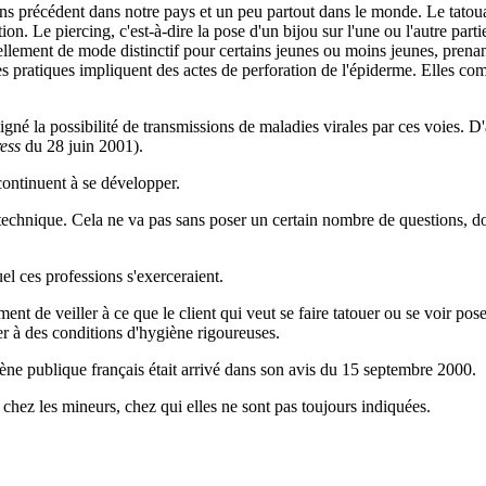
ns précédent dans notre pays et un peu partout dans le monde. Le tatouag
. Le piercing, c'est-à-dire la pose d'un bijou sur l'une ou l'autre partie 
llement de mode distinctif pour certains jeunes ou moins jeunes, prenant a
s pratiques impliquent des actes de perforation de l'épiderme. Elles com
né la possibilité de transmissions de maladies virales par ces voies. D'a
ess
du 28 juin 2001).
continuent à se développer.
technique. Cela ne va pas sans poser un certain nombre de questions, don
el ces professions s'exerceraient.
ment de veiller à ce que le client qui veut se faire tatouer ou se voir pos
ler à des conditions d'hygiène rigoureuses.
iène publique français était arrivé dans son avis du 15 septembre 2000.
 chez les mineurs, chez qui elles ne sont pas toujours indiquées.