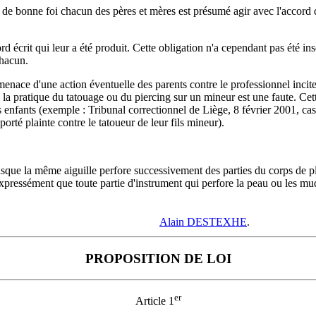
s de bonne foi chacun des pères et mères est présumé agir avec l'accord de
rd écrit qui leur a été produit. Cette obligation n'a cependant pas été insc
chacun.
enace d'une action éventuelle des parents contre le professionnel inciter
si la pratique du tatouage ou du piercing sur un mineur est une faute. Cet
 enfants (exemple : Tribunal correctionnel de Liège, 8 février 2001, cas d
rté plainte contre le tatoueur de leur fils mineur).
sque la même aiguille perfore successivement des parties du corps de p
ressément que toute partie d'instrument qui perfore la peau ou les muqueu
Alain DESTEXHE
.
PROPOSITION DE LOI
er
Article 1