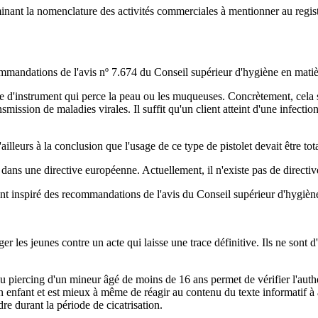
rminant la nomenclature des
activités commerciales à mentionner au regi
mandations de l'avis nº 7.674 du Conseil supérieur d'hygiène en matière
 d'instrument qui perce la peau ou les muqueuses. Concrètement, cela sign
mission de maladies virales. Il suffit qu'un client atteint d'une infection 
'ailleurs à la conclusion que l'usage de ce type de pistolet devait être t
ans une directive européenne. Actuellement, il n'existe pas de directiv
ent inspiré des recommandations de l'avis du Conseil supérieur d'hygièn
er les jeunes contre un acte qui laisse une trace définitive. Ils ne sont 
 piercing d'un mineur âgé de moins de 16 ans permet de vérifier l'authent
 enfant et est mieux à même de réagir au contenu du texte informatif à a
re durant la période de cicatrisation.