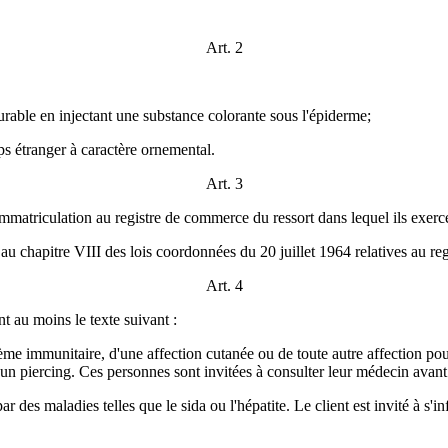
Art. 2
urable en injectant une substance colorante sous l'épiderme;
rps étranger à caractère ornemental.
Art. 3
 immatriculation au registre de commerce du ressort dans lequel ils exerc
 au chapitre VIII des lois coordonnées du 20 juillet 1964 relatives au r
Art. 4
nt au moins le texte suivant :
e immunitaire, d'une affection cutanée ou de toute autre affection pouva
 un piercing. Ces personnes sont invitées à consulter leur médecin avant
ar des maladies telles que le sida ou l'hépatite. Le client est invité à s'