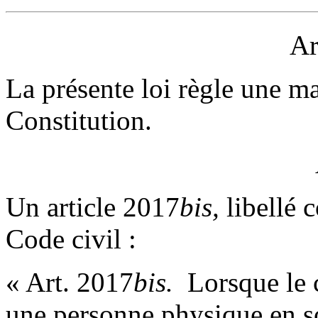
Ar
La présente loi règle une mat
Constitution.
Un article 2017
bis,
libellé c
Code civil :
« Art. 2017
bis.
­ Lorsque le
une personne physique en s