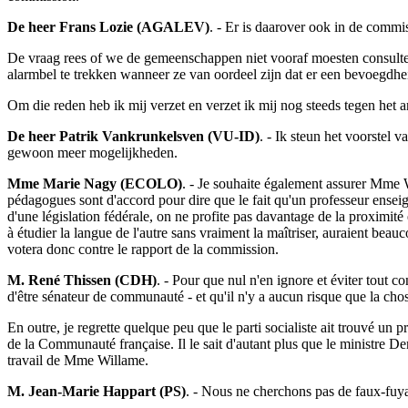
De heer Frans Lozie (AGALEV)
. - Er is daarover ook in de commi
De vraag rees of we de gemeenschappen niet vooraf moesten consulte
alarmbel te trekken wanneer ze van oordeel zijn dat er een bevoegdhei
Om die reden heb ik mij verzet en verzet ik mij nog steeds tegen he
De heer Patrik Vankrunkelsven (VU-ID)
. - Ik steun het voorstel
gewoon meer mogelijkheden.
Mme Marie Nagy (ECOLO)
. - Je souhaite également assurer Mme W
pédagogues sont d'accord pour dire que le fait qu'un professeur enseig
d'une législation fédérale, on ne profite pas davantage de la proxim
à étudier la langue de l'autre sans vraiment la maîtriser, auraient bea
votera donc contre le rapport de la commission.
M. René Thissen (CDH)
. - Pour que nul n'en ignore et éviter tout c
d'être sénateur de communauté - et qu'il n'y a aucun risque que la chos
En outre, je regrette quelque peu que le parti socialiste ait trouvé u
de la Communauté française. Il le sait d'autant plus que le ministre De
travail de Mme Willame.
M. Jean-Marie Happart (PS)
. - Nous ne cherchons pas de faux-fuyan