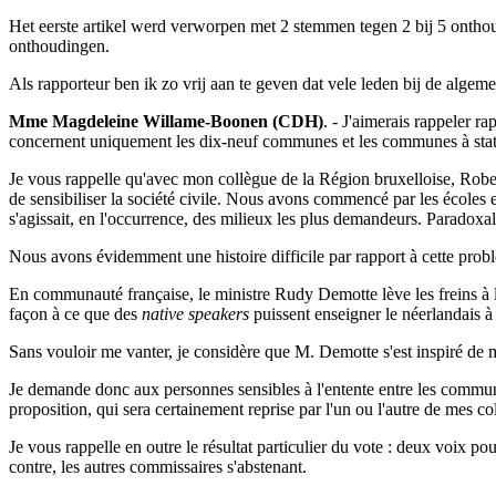
Het eerste artikel werd verworpen met 2 stemmen tegen 2 bij 5 onth
onthoudingen.
Als rapporteur ben ik zo vrij aan te geven dat vele leden bij de alg
Mme Magdeleine Willame-Boonen (CDH)
. - J'aimerais rappeler r
concernent uniquement les dix-neuf communes et les communes à statut sp
Je vous rappelle qu'avec mon collègue de la Région bruxelloise, Rob
de sensibiliser la société civile. Nous avons commencé par les écoles 
s'agissait, en l'occurrence, des milieux les plus demandeurs. Paradoxale
Nous avons évidemment une histoire difficile par rapport à cette prob
En communauté française, le ministre Rudy Demotte lève les freins à l
façon à ce que des
native speakers
puissent enseigner le néerlandais à
Sans vouloir me vanter, je considère que M. Demotte s'est inspiré de
Je demande donc aux personnes sensibles à l'entente entre les communaut
proposition, qui sera certainement reprise par l'un ou l'autre de mes co
Je vous rappelle en outre le résultat particulier du vote : deux voix p
contre, les autres commissaires s'abstenant.