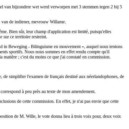
tel van bijzondere wet werd verworpen met 3 stemmen tegen 2 bij 5
id van de indiener, mevrouw Willame.
e. Bien sûr, leur champ d'application est limité, puisqu'elles
ur ce territoire restreint.
heid in Beweging - Bilinguisme en mouvement », auquel nous tentons
ements sportifs. Nous nous sommes en effet rendu compte qu'il
 la matière ; c'est du moins ce que j'ai constaté en commission.
, de simplifier l'examen de français destiné aux néerlandophones, de
le correspond à peu près au texte de mon amendement.
clusions de cette commission. En effet, je n'ai pas envie que cette
position de M. Wille, le vote donna lieu à trois voix pour, deux voix