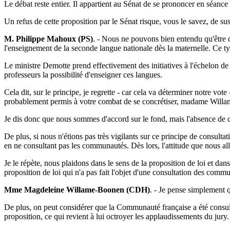
Le débat reste entier. Il appartient au Sénat de se prononcer en séanc
Un refus de cette proposition par le Sénat risque, vous le savez, de su
M. Philippe Mahoux (PS)
. - Nous ne pouvons bien entendu qu'être 
l'enseignement de la seconde langue nationale dès la maternelle. Ce typ
Le ministre Demotte prend effectivement des initiatives à l'échelon d
professeurs la possibilité d'enseigner ces langues.
Cela dit, sur le principe, je regrette - car cela va déterminer notre vot
probablement permis à votre combat de se concrétiser, madame Willa
Je dis donc que nous sommes d'accord sur le fond, mais l'absence de 
De plus, si nous n'étions pas très vigilants sur ce principe de consult
en ne consultant pas les communautés. Dès lors, l'attitude que nous all
Je le répète, nous plaidons dans le sens de la proposition de loi et 
proposition de loi qui n'a pas fait l'objet d'une consultation des comm
Mme Magdeleine Willame-Boonen (CDH)
. - Je pense simplement q
De plus, on peut considérer que la Communauté française a été consulté
proposition, ce qui revient à lui octroyer les applaudissements du jury.