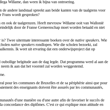
ollega Willame, dan ween ik bijna van ontroering.
 de andere landstaal spreekt aan beide kanten van de taalgrens voor
r Frans wordt gesproken?
n en ook de taalgrenzen. Heeft mevrouw Willame ooit van Wallonië
s eindelijk door de Franse Gemeenschap moet worden betaald en niet
r is? Twee uitermate interessante boeken over de
native speakers
. Wie
scholen
native speakers
rondlopen. Wie die scholen bezoekt, zal
aalkennis. Ik weet uit ervaring dat een onderwijsproject dat op
el oubollige belgitude aan de dag legde. Dat programma werd al aan de
, neem ik aan dat het voorstel zal worden weggestemd.
rme.
al pour les communes de Bruxelles et de sa périphérie ainsi que pour
 paiement des enseignants doivent être assurés par les communautés,
munautés d'une manière ou d'une autre afin de favoriser le succès de
e la concordance des diplômes. C'est ce qui explique mon attitude en