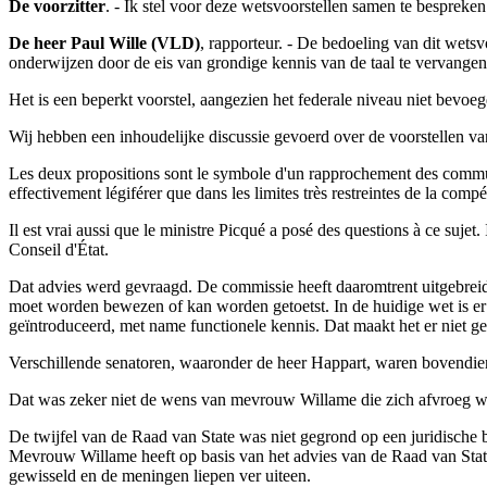
De voorzitter
. - Ik stel voor deze wetsvoorstellen samen te bespreke
De heer Paul Wille (VLD)
, rapporteur. - De bedoeling van dit wetsv
onderwijzen door de eis van grondige kennis van de taal te vervangen 
Het is een beperkt voorstel, aangezien het federale niveau niet bevoeg
Wij hebben een inhoudelijke discussie gevoerd over de voorstellen
Les deux propositions sont le symbole d'un rapprochement des communa
effectivement légiférer que dans les limites très restreintes de la com
Il est vrai aussi que le ministre Picqué a posé des questions à ce suje
Conseil d'État.
Dat advies werd gevraagd. De commissie heeft daaromtrent uitgebreid 
moet worden bewezen of kan worden getoetst. In de huidige wet is er
geïntroduceerd, met name functionele kennis. Dat maakt het er niet g
Verschillende senatoren, waaronder de heer Happart, waren bovendi
Dat was zeker niet de wens van mevrouw Willame die zich afvroeg 
De twijfel van de Raad van State was niet gegrond op een juridische 
Mevrouw Willame heeft op basis van het advies van de Raad van State
gewisseld en de meningen liepen ver uiteen.