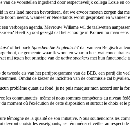
es van de voorstellen ingediend door respectievelijk collega Lozie en c
id in ons land moeten bevorderen, dat we ervoor moeten zorgen dat men
 de hoorn neemt, wanneer er Nederlands wordt gesproken en wanneer e
elt een verborgen agenda. Mevrouw Willame wil de taalwetten aanpasse
skroen? Heeft zij ooit gezegd dat het schooltje in Komen nu maar een
lais
? of het boek
Sprechen Sie Engleutsch?
dat van
een Belgisch auteu
 Borgerhout, de gemeente waar ik woon en waar in heel wat concentratie
rzet mij tegen het principe van de
native speakers
met hun functionele t
s de tweede eis van het partijprogramma van de BEB, een partij die ve
stemmen. Omdat de kiezer de inzichten van de commissie zal bijvallen
 aucun problème quant au fond, je ne puis marquer mon accord sur la fo
 avec les communautés, même si nous sommes compétents au niveau fédér
 du moment où l'exécution de cette disposition et surtout le choix et le
re témoigne de la qualité de son initiative. Nous soutiendrons les com
i devront choisir les enseignants, les rémunérer et veiller au respect d