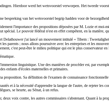
oudingen. Hierdoor werd het wetsvoorstel verworpen. Het tweede voors
emene bespreking van het wetsvoorstel begrip hadden voor de bezorgdhe
apidement l'importance des propositions déposées par M. Lozie et moi-mêm
écial. Le pouvoir fédéral n'est en effet compétent, en la matière, que s
ert Delathouwer j'ai lancé un mouvement intitulé « Tibem : Tweetalig
et les parents ; nous allons poursuivre avec les entreprises et les mouv
ment, c'est peut-être le milieu politique qui est le plus conservateur en
lématique.
'immersion linguistique. Une des manières de procéder est, par exemple
 des enfants d'écoles maternelles et primaires.
 ma proposition. Sa définition de l'examen de connaissance fonctionnel
és et à la nécessité d'apprendre la langue de l'autre, de rejeter les con
llègues, se heurte, au Sénat, à un refus.
our, deux voix contre, les autres commissaires s'abstenant. Quant à la pro