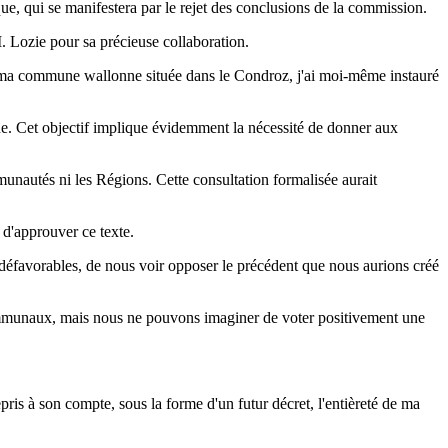
ue, qui se manifestera par le rejet des conclusions de la commission.
M. Lozie pour sa précieuse collaboration.
ns ma commune wallonne située dans le Condroz, j'ai moi-même instauré
gue. Cet objectif implique évidemment la nécessité de donner aux
ommunautés ni les Régions. Cette consultation formalisée aurait
d'approuver ce texte.
ns défavorables, de nous voir opposer le précédent que nous aurions créé
s communaux, mais nous ne pouvons imaginer de voter positivement une
ris à son compte, sous la forme d'un futur décret, l'entièreté de ma