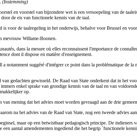
n.
(Instemming)
oorstel en voorstel van bijzondere wet is een versoepeling van de taaleis
door de eis van functionele kennis van de taal.
d is voor de taalregeling in het onderwijs, behalve voor Brussel en voo
 van mevrouw Willame-Boonen.
utés, dans la mesure où elles reconnaissent l'importance de connaître
pétence dont il dispose en matière d'enseignement.
t. Il a notamment suggéré d'intégrer ce point dans la problématique de la 
van gedachten gewisseld. De Raad van State onderkent dat in het voorst
 immers enkel sprake van grondige kennis van de taal en van voldoende
emakkelijker op.
en van mening dat het advies moet worden gevraagd aan de drie gemee
waarom na het advies van de Raad van State, nog een tweede advies a
beginsel, maar op een betwistbaar pedagogisch principe. De indieners v
 een aantal amendementen ingediend die het begrip `functionele kenni