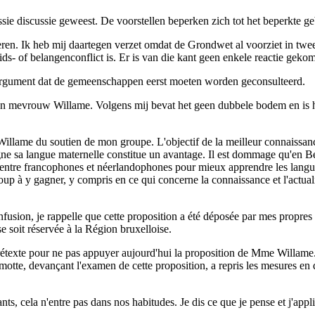
ssie discussie geweest. De voorstellen beperken zich tot het beperkte g
ren. Ik heb mij daartegen verzet omdat de Grondwet al voorziet in t
ds- of belangenconflict is. Er is van die kant geen enkele reactie geko
t argument dat de gemeenschappen eerst moeten worden geconsulteerd.
 van mevrouw Willame. Volgens mij bevat het geen dubbele bodem en is he
illame du soutien de mon groupe. L'objectif de la meilleur connaissance
ne sa langue maternelle constitue un avantage. Il est dommage qu'en Bel
ité entre francophones et néerlandophones pour mieux apprendre les lan
ucoup à y gagner, y compris en ce qui concerne la connaissance et l'actua
onfusion, je rappelle que cette proposition a été déposée par mes propres
e soit réservée à la Région bruxelloise.
n prétexte pour ne pas appuyer aujourd'hui la proposition de Mme Willame
motte, devançant l'examen de cette proposition, a repris les mesures en 
ts, cela n'entre pas dans nos habitudes. Je dis ce que je pense et j'appl