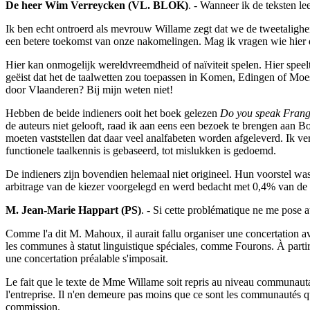
De heer Wim Verreycken (VL. BLOK)
. - Wanneer ik de teksten le
Ik ben echt ontroerd als mevrouw Willame zegt dat we de tweetalighe
een betere toekomst van onze nakomelingen. Mag ik vragen wie hier
Hier kan onmogelijk wereldvreemdheid of naïviteit spelen. Hier spe
geëist dat het de taalwetten zou toepassen in Komen, Edingen of Moe
door Vlaanderen? Bij mijn weten niet!
Hebben de beide indieners ooit het boek gelezen
Do you speak
Frang
de auteurs niet gelooft, raad ik aan eens een bezoek te brengen aan
moeten vaststellen dat daar veel analfabeten worden afgeleverd. Ik ve
functionele taalkennis is gebaseerd, tot mislukken is gedoemd.
De indieners zijn bovendien helemaal niet origineel. Hun voorstel wa
arbitrage van de kiezer voorgelegd en werd bedacht met 0,4% van de 
M. Jean-Marie Happart (PS)
. - Si cette problématique ne me pose
Comme l'a dit M. Mahoux, il aurait fallu organiser une concertation
les communes à statut linguistique spéciales, comme Fourons. À partir
une concertation préalable s'imposait.
Le fait que le texte de Mme Willame soit repris au niveau communautai
l'entreprise. Il n'en demeure pas moins que ce sont les communautés qu
commission.