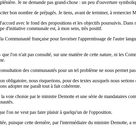
e plénière. Je ne demande pas grand-chose : un peu d'ouverture symboliq
sciter bon nombre de préjugés. Je tiens, avant de terminer, à remercier 
d'accord avec le fond des propositions et les objectifs poursuivis. Da
e d'initiative communale est, à mon sens, très positif.
e la Communauté française pour favoriser l'apprentissage de l'autre lan
e - que l'on n'ait pas consulté, sur une matière de cette nature, ni les C
me.
consultation des communautés pour un tel problème ne nous permet pas 
ation obligatoire, nous risquerions, pour des textes auxquels nous serio
ons adopter me paraît tout à fait cohérente.
dans la voie choisie par le ministre Demotte et une série de mandataire
unautés.
ue l'on ne veut pas faire plaisir à quelqu'un de l'opposition.
e, puisque cette dernière, par l'intermédiaire du ministre Demotte, a rep