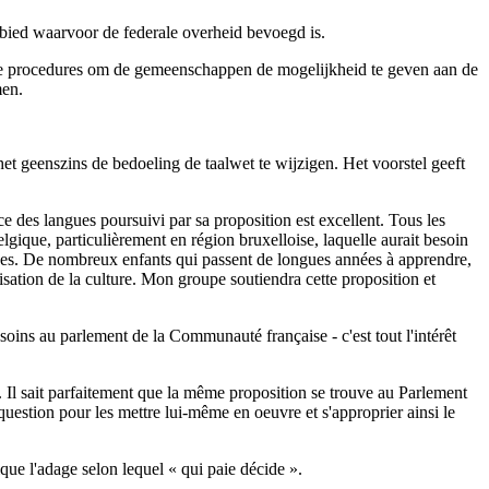
ebied waarvoor de federale overheid bevoegd is.
wee procedures om de gemeenschappen de mogelijkheid te geven aan de
men.
t geenszins de bedoeling de taalwet te wijzigen. Het voorstel geeft
 des langues poursuivi par sa proposition est excellent. Tous les
gique, particulièrement en région bruxelloise, laquelle aurait besoin
gues. De nombreux enfants qui passent de longues années à apprendre,
lisation de la culture. Mon groupe soutiendra cette proposition et
 soins au parlement de la Communauté française - c'est tout l'intérêt
. Il sait parfaitement que la même proposition se trouve au Parlement
question pour les mettre lui-même en oeuvre et s'approprier ainsi le
ique l'adage selon lequel « qui paie décide ».