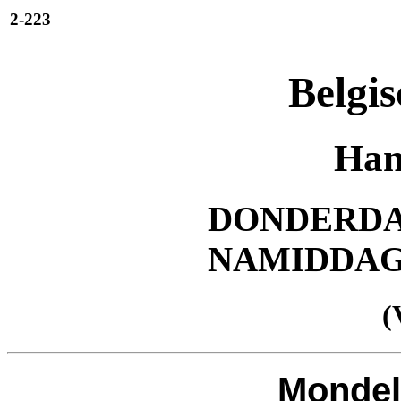
2-223
Belgis
Han
DONDERDAG 
NAMIDDA
(
Mondel