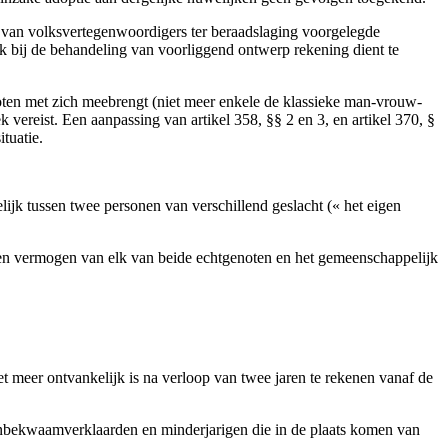
 van volksvertegenwoordigers ter beraadslaging voorgelegde
ok bij de behandeling van voorliggend ontwerp rekening dient te
enoten met zich meebrengt (niet meer enkele de klassieke man-vrouw-
ek vereist. Een aanpassing van artikel 358, §§ 2 en 3, en artikel 370, §
tuatie.
elijk tussen twee personen van verschillend geslacht (« het eigen
t eigen vermogen van elk van beide echtgenoten en het gemeenschappelijk
et meer ontvankelijk is na verloop van twee jaren te rekenen vanaf de
onbekwaamverklaarden en minderjarigen die in de plaats komen van