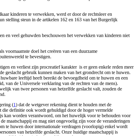
 elkaar kinderen te verwekken, werd er door de rechtsleer en
n stelling steun in de artikelen 162 en 163 van het Burgerlijk
ren en veel
gehuwden beschouwen het verwekken van kinderen niet
als voornaamste doel het creëren van een duurzame
uitenwereld te bevestigen.
gen en verliest zijn procreatief karakter ­ is er geen enkele reden meer
elfde geslacht gebruik kunnen maken van het grondrecht om te huwen.
 huwbare leeftijd heeft bereikt de bevoegdheid om te huwen en een
e lid, van de Universele verklaring van de rechten van de mens).
elijk van twee personen van hetzelfde geslacht valt, zouden de
nd.
gering (
1
) dat de wetgever rekening dient te houden met de
t die definitie ook wordt gehuldigd door de hoger vermelde
erwijs kan worden verantwoord, om het huwelijk voor te behouden voor
 in de maatschappij en mag niet ongevoelig zijn voor de veranderingen
 om te huwen door internationale verdragen (voorlopig) enkel wordt
personen van hetzelfde geslacht. Onze huidige maatschappij is