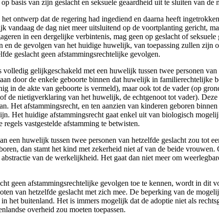
p basis van zijn geslacht en seksuele geaardheid uit te sluiten van de 
an het ontwerp dat de regering had ingediend en daarna heeft ingetrokk
lijk vandaag de dag niet meer uitsluitend op de voortplanting gericht, m
eren in een dergelijke verbintenis, mag geen op geslacht of seksuele 
n en de gevolgen van het huidige huwelijk, van toepassing zullen zijn o
elfde geslacht geen afstammingsrechtelijke gevolgen.
 volledig gelijkgeschakeld met een huwelijk tussen twee personen van 
n door de enkele geboorte binnen dat huwelijk in familierechtelijke be
ig in de akte van geboorte is vermeld), maar ook tot de vader (op gron
 of de nietigverklaring van het huwelijk, de echtgenoot tot vader). De
aan. Het afstammingsrecht, en ten aanzien van kinderen geboren binnen 
ijn. Het huidige afstammingsrecht gaat enkel uit van biologisch mogelij
 regels vastgestelde afstamming te betwisten.
een huwelijk tussen twee personen van hetzelfde geslacht zou tot een t
boren, dan stamt het kind met zekerheid niet af van de beide vrouwen.
ote abstractie van de werkelijkheid. Het gaat dan niet meer om weerlegb
cht geen afstammingsrechtelijke gevolgen toe te kennen, wordt in dit v
oten van hetzelfde geslacht met zich mee. De beperking van de mogelijk
 het buitenland. Het is immers mogelijk dat de adoptie niet als recht
itenlandse overheid zou moeten toepassen.