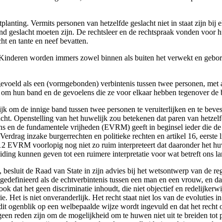
planting. Vermits personen van hetzelfde geslacht niet in staat zijn bij
nd geslacht moeten zijn. De rechtsleer en de rechtspraak vonden voor hu
ht en tante en neef bevatten.
. Kinderen worden immers zowel binnen als buiten het verwekt en gebo
evoeld als een (vormgebonden) verbintenis tussen twee personen, met 
 om hun band en de gevoelens die ze voor elkaar hebben tegenover de b
jk om de innige band tussen twee personen te veruiterlijken en te bevesti
lacht. Openstelling van het huwelijk zou betekenen dat paren van hetz
ns en de fundamentele vrijheden (EVRM) geeft in beginsel ieder die de
al Verdrag inzake burgerrechten en politieke rechten en artikel 16, eerst
 EVRM voorlopig nog niet zo ruim interpreteert dat daaronder het huw
ding kunnen geven tot een ruimere interpretatie voor wat betreft ons la
 besluit de Raad van State in zijn advies bij het wetsontwerp van de re
edefinieerd als de echtverbintenis tussen een man en een vrouw, en da
 ook dat het geen discriminatie inhoudt, die niet objectief en redelijk
ie. Het is niet onveranderlijk. Het recht staat niet los van de evoluties
p dit ogenblik op een welbepaalde wijze wordt ingevuld en dat het recht
en reden zijn om de mogelijkheid om te huwen niet uit te breiden tot 