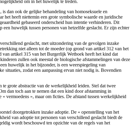
mogelijkheid om in het huwelijk te treden.
en, is dan ook de gelijke behandeling van homoseksuele en
aar het heeft niettemin een grote symbolische waarde en juridische
geaardheid gebaseerd onderscheid hun intentie verhinderen. Dit
p een huwelijk tussen personen van hetzelfde geslacht. Er zijn echter
verschillend geslacht, met uitzondering van de gevolgen inzake
trekking niet alleen tot de moeder (op grond van artikel 312 van het
d van artikel 315 van het Burgerlijk Wetboek heeft het kind dat
ze kinderen zullen ook meestal de biologische afstammelingen van deze
een huwelijk in het bijzonder, is een weerspiegeling van
ke situaties, zodat een aanpassing ervan niet nodig is. Bovendien
e grote abstractie van de werkelijkheid leiden. Stel dat twee
 Om dan toch aan te nemen dat een kind door afstamming in
are « vermoedens », maar om ficties. De afstand tussen werkelijkheid
oorstel doorgetrokken inzake adoptie. De « openstelling van het
heid van adoptie tot personen van verschillend geslacht biedt de
sgeldig wordt beschouwd ten opzichte van de regels van het