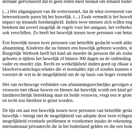
dermate geëvolueerd dat er geen reden meer bestaat om iemand louter o
(...) Het uitgangspunt van dit wetsvoorstel, dat de tekst overneemt v
heteroseksuele paren bij het huwelijk. (...) Zoals vermeld is het huwe
impact op iemands hoedanigheid. Indien twee mensen zich willen engag
betekent dat zoveel mogelijk de regels voor het aangaan, het verbreke
ook verschillen. Zo heeft het huwelijk tussen twee personen van hetz
Een huwelijk tussen twee personen van hetzelfde geslacht wordt aldus
afstamming. Kinderen die nu binnen een huwelijk geboren worden, staa
Burgerlijk Wetboek heeft het kind als moeder de persoon die als zodan
geboren is tijdens het huwelijk of binnen 300 dagen na de ontbinding
vader en moeder zijn. Recht en werkelijkheid sluiten goed op elkaar 
bloedverwantschaps-relaties die er normaliter zijn of zouden kunnen z
voorziet de wet in de mogelijkheid om de op basis van hoger vermelde
Het van rechtswege verbinden van afstammingsrechtelijke gevolgen aan 
vrouwen met elkaar huwen en binnen dat huwelijk
wordt een kind ge
familierechtelijk betrekking staat tot beide vrouwen, vergt een te gr
en recht zou hierdoor te groot worden.
De lijn om aan een huwelijk tussen twee personen van hetzelfde gesla
huwelijk » brengt niet de mogelijkheid van adoptie door twee echtgen
mogelijkheid eventuele problemen te voorkomen inzake de erkenning in
internationaal privaatrecht die in het buitenland gelden en die een bu