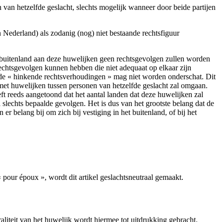
n van hetzelfde geslacht, slechts mogelijk wanneer door beide partijen
 Nederland) als zodanig (nog) niet bestaande rechtsfiguur
het buitenland aan deze huwelijken geen rechtsgevolgen zullen worden
echtsgevolgen kunnen hebben die niet adequaat op elkaar zijn
 de « hinkende rechtsverhoudingen » mag niet worden onderschat. Dit
met huwelijken tussen personen van hetzelfde geslacht zal omgaan.
ft reeds aangetoond dat het aantal landen dat deze huwelijken zal
 slechts bepaalde gevolgen. Het is dus van het grootste belang dat de
 belang bij om zich bij vestiging in het buitenland, of bij het
pour époux », wordt dit artikel geslachtsneutraal gemaakt.
aliteit van het huwelijk wordt hiermee tot uitdrukking gebracht.