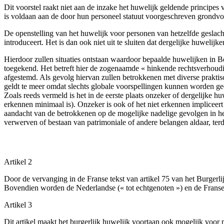
Dit voorstel raakt niet aan de inzake het huwelijk geldende principes 
is voldaan aan de door hun personeel statuut voorgeschreven grond
De openstelling van het huwelijk voor personen van hetzelfde geslach
introduceert. Het is dan ook niet uit te sluiten dat dergelijke huweli
Hierdoor zullen situaties ontstaan waardoor bepaalde huwelijken in Be
toegekend. Het betreft hier de zogenaamde « hinkende rechtsverhoudin
afgestemd. Als gevolg hiervan zullen betrokkenen met diverse prakt
geldt te meer omdat slechts globale voorspellingen kunnen worden ge
Zoals reeds vermeld is het in de eerste plaats onzeker of dergelijke 
erkennen minimaal is). Onzeker
is ook of het niet erkennen impliceer
aandacht van de betrokkenen op de mogelijke nadelige gevolgen in het
verwerven of bestaan van patrimoniale of andere belangen aldaar, terde
Artikel 2
Door de vervanging in de Franse tekst van artikel 75 van het Burger
Bovendien worden de Nederlandse (« tot echtgenoten ») en de Franse 
Artikel 3
Dit artikel maakt het burgerlijk huwelijk voortaan ook mogelijk voor 