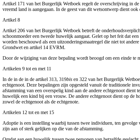
Artikel 171 van het Burgerlijk Wetboek regelt de overschrijving in de 
vreemd land is aangegaan. In de geest van dit wetsontwerp dient ook d
Artikel 8
Artikel 206 van het Burgerlijk Wetboek betreft de onderhoudsverplich
schoonmoeder een tweede huwelijk aangaat. Gelet op het feit dat een d
worden beschouwd als een uitzonderingsmaatregel die niet tot andere 
Grondwet en artikel 14 EVRM.
Door de wijziging van deze bepaling wordt beoogd om een einde te mak
Artikelen 9 tot en met 11
In de in de in de artikel 313, 319
bis
en 322 van het Burgerlijk Wetboe
echtgenoot. Deze bepalingen zijn opgesteld vanuit de traditionele invu
afstamming van een overspelig kind aan de andere echtgenoot dient t
huwelijk een kind bij een vrouw. De andere echtgenoot dient op de h
zowel de echtgenoot als de echtgenote.
Artikelen 12 tot en met 15
Adoptie is een instelling waarbij tussen twee individuen, ten gevolge
zijn aan of sterk gelijken op die van de afstamming.
Omdat aan een huwelijk tussen twee personen van hetzelfde geslacht