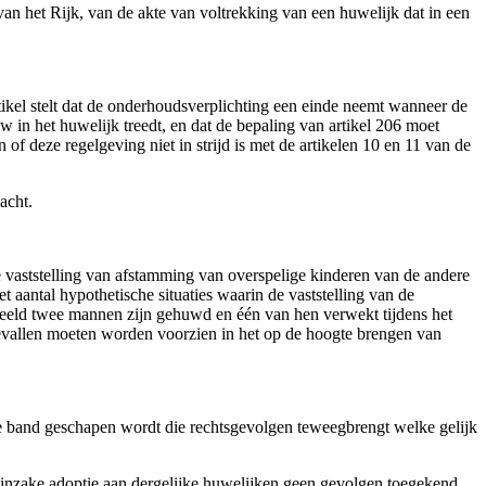
 van het Rijk, van de akte van voltrekking van een huwelijk dat in een
ikel stelt dat de onderhoudsverplichting een einde neemt wanneer de
 in het huwelijk treedt, en dat de bepaling van artikel 206 moet
 deze regelgeving niet in strijd is met de artikelen 10 en 11 van de
acht.
 vaststelling van
afstamming van overspelige kinderen van de andere
t aantal hypothetische situaties waarin de vaststelling van de
beeld twee mannen zijn gehuwd en één van hen verwekt tijdens het
gevallen moeten worden voorzien in het op de hoogte brengen van
sche band geschapen wordt die rechtsgevolgen teweegbrengt welke gelijk
inzake adoptie aan dergelijke huwelijken geen gevolgen toegekend.