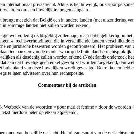
van internationaal privaatrecht. Aldus is het huwelijk, ook voor persone
voorwaarden om een huwelijk te mogen aangaan.
t brengt met zich dat België een in andere landen (met uitzondering van
jken in sommige landen niet zullen worden erkend.
lgië wel volledig rechtsgeldig zullen zijn, maar dat tegelijkertijd in 
gen », rechtsverhoudingen die in verschillende landen verschillende r
ische en juridische bezwaren worden geconfronteerd. Het probleem van
daan ten aanzien van de manier waarop de buitenlandse rechtspraktijk 
huwelijken als dusdanig zullen worden erkend (Nederlands onderzoek hee
t dat aan dat huwelijk geen enkel gevolg zal worden toegekend, dan wel
 buitenland van deze huwelijken wordt gevestigd. Betrokkenen hebben er
ge te laten adviseren over hun rechtspositie.
Commentaar bij de artikelen
lijk Wetboek van de woorden « pour mari et femme » door de woorden « 
tekst hierdoor beter op elkaar afgestemd.
personen van hetzelfde geslacht. Het uitgangspunt van de geslachtsneutr