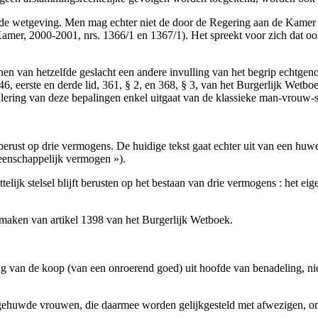
an de wetgeving. Men mag echter niet de door de Regering aan de Kamer
Kamer, 2000-2001, nrs. 1366/1 en 1367/1). Het spreekt voor zich dat o
sonen van hetzelfde geslacht een andere invulling van het begrip echtg
346, eerste en derde lid, 361, § 2, en 368, § 3, van het Burgerlijk Wetbo
lering van deze bepalingen enkel uitgaat van de klassieke man-vrouw-si
l berust op drie vermogens. De huidige tekst gaat echter uit van een huw
enschappelijk vermogen »).
ettelijk stelsel blijft berusten op het bestaan van drie vermogens : he
l maken van artikel 1398 van het Burgerlijk Wetboek.
ging van de koop (van een onroerend goed) uit hoofde van benadeling, ni
gen gehuwde vrouwen, die daarmee worden gelijkgesteld met afwezigen, 