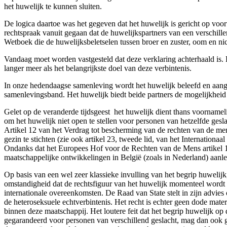
het huwelijk te kunnen sluiten.
De logica daartoe was het gegeven dat het huwelijk is gericht op voort
rechtspraak vanuit gegaan dat de huwelijkspartners van een verschille
Wetboek die de huwelijksbeletselen tussen broer en zuster, oom en nic
Vandaag moet worden vastgesteld dat deze verklaring achterhaald is
langer meer als het belangrijkste doel van deze verbintenis.
In onze hedendaagse samenleving wordt het huwelijk beleefd en aang
samenlevingsband. Het huwelijk biedt beide partners de mogelijkheid
Gelet op de veranderde tijdsgeest ­ het huwelijk dient thans voornameli
om het huwelijk niet open te stellen voor personen van hetzelfde ges
Artikel 12 van het Verdrag tot bescherming van de rechten van de me
gezin te stichten (zie ook artikel 23, tweede lid, van het Internationa
Ondanks dat het Europees Hof voor de Rechten van de Mens artikel 12
maatschappelijke ontwikkelingen in België (zoals in Nederland) aanlei
Op basis van een wel zeer klassieke invulling van het begrip huwelijk,
omstandigheid dat de rechtsfiguur van het huwelijk momenteel wordt g
internationale overeenkomsten. De Raad van State stelt in zijn advies
de heteroseksuele echtverbintenis. Het recht is echter geen dode mater
binnen deze maatschappij. Het loutere feit dat het begrip huwelijk o
gegarandeerd voor personen van verschillend geslacht, mag dan ook ge