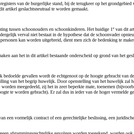
registers van de burgerlijke stand, bij de terugkeer op het grondgebied
it artikel geslachtsneutraal te worden gemaakt.
ting tussen schoonouders en schoonkinderen. Het huidige 1º van dit art
ergelijk verval niet bestaat in de hypothese dat de schoonvader opnieuw
personen kan worden uitgebreid, dient men zich de bedenking te maken of
en aan het in dit artikel bestaande onderscheid op grond van het gesl
k bedoelde gevallen wordt de echtgenoot op de hoogte gebracht van de
lling van het begrip huwelijk. Door openstelling van het huwelijk zal he
e worden meegedeeld, zij het in zeer beperkte mate, toenemen (bijvoor
oogte te worden gebracht). Er zal dus in ieder van de hoger vermelde 
 van een vormelijk contract of een gerechtelijke beslissing, een juridi
 geen afstammingsrechtelijke gevolgen worden toegekend, worden ook 