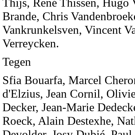
Thijs, René Thissen, Hugo
Brande, Chris Vandenbroeke
Vankrunkelsven, Vincent 
Verreycken.
Tegen
Sfia Bouarfa, Marcel Cheron
d'Elzius, Jean Cornil, Oliv
Decker, Jean-Marie Dedecke
Roeck, Alain Destexhe, Nath
Devolder, Josy Dubié, Paul