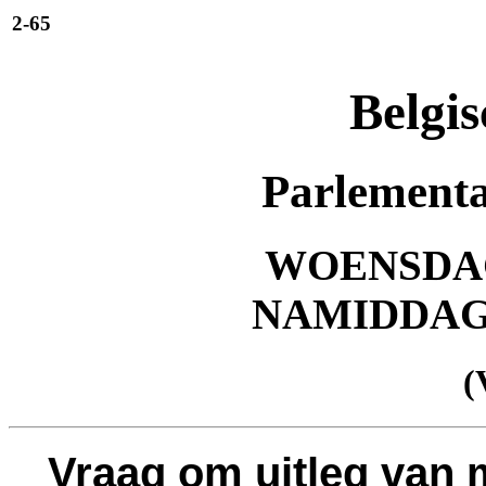
2-65
Belgis
Parlementa
WOENSDAG 
NAMIDDA
(
Vraag om uitleg van