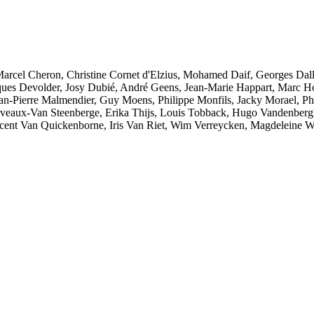
arcel Cheron, Christine Cornet d'Elzius, Mohamed Daif, Georges Dall
ques Devolder, Josy Dubié, André Geens, Jean-Marie Happart, Marc Hor
n-Pierre Malmendier, Guy Moens, Philippe Monfils, Jacky Morael, Phi
taveaux-Van Steenberge, Erika Thijs, Louis Tobback, Hugo Vandenber
ncent Van Quickenborne, Iris Van Riet, Wim Verreycken, Magdeleine W