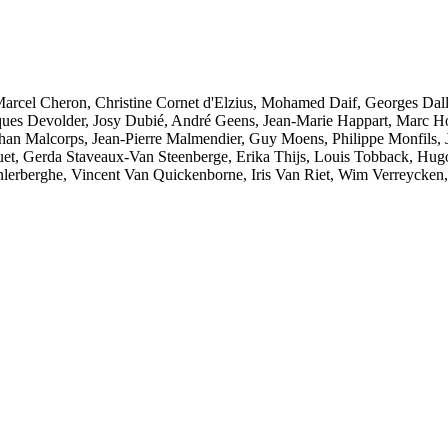
arcel Cheron, Christine Cornet d'Elzius, Mohamed Daif, Georges Dall
ques Devolder, Josy Dubié, André Geens, Jean-Marie Happart, Marc Hor
han Malcorps, Jean-Pierre Malmendier, Guy Moens, Philippe Monfils, 
quet, Gerda Staveaux-Van Steenberge, Erika Thijs, Louis Tobback, Hu
lerberghe, Vincent Van Quickenborne, Iris Van Riet, Wim Verreycken,