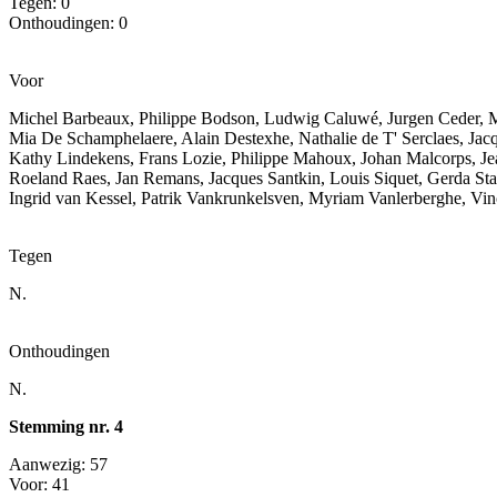
Tegen: 0
Onthoudingen: 0
Voor
Michel Barbeaux, Philippe Bodson, Ludwig Caluwé, Jurgen Ceder, M
Mia De Schamphelaere, Alain Destexhe, Nathalie de T' Serclaes, Jac
Kathy Lindekens, Frans Lozie, Philippe Mahoux, Johan Malcorps, Jea
Roeland Raes, Jan Remans, Jacques Santkin, Louis Siquet, Gerda S
Ingrid van Kessel, Patrik Vankrunkelsven, Myriam Vanlerberghe, Vi
Tegen
N.
Onthoudingen
N.
Stemming nr. 4
Aanwezig: 57
Voor: 41