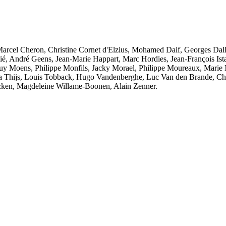
arcel Cheron, Christine Cornet d'Elzius, Mohamed Daif, Georges Dall
é, André Geens, Jean-Marie Happart, Marc Hordies, Jean-François Ista
uy Moens, Philippe Monfils, Jacky Morael, Philippe Moureaux, Marie 
ka Thijs, Louis Tobback, Hugo Vandenberghe, Luc Van den Brande, Ch
ycken, Magdeleine Willame-Boonen, Alain Zenner.