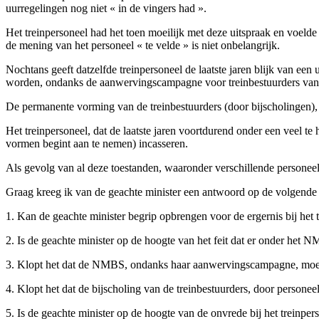
uurregelingen nog niet « in de vingers had ».
Het treinpersoneel had het toen moeilijk met deze uitspraak en voeld
de mening van het personeel « te velde » is niet onbelangrijk.
Nochtans geeft datzelfde treinpersoneel de laatste jaren blijk van een 
worden, ondanks de aanwervingscampagne voor treinbestuurders van d
De permanente vorming van de treinbestuurders (door bijscholingen), w
Het treinpersoneel, dat de laatste jaren voortdurend onder een veel t
vormen begint aan te nemen) incasseren.
Als gevolg van al deze toestanden, waaronder verschillende personeels
Graag kreeg ik van de geachte minister een antwoord op de volgende 
1. Kan de geachte minister begrip opbrengen voor de ergernis bij het
2. Is de geachte minister op de hoogte van het feit dat er onder het
3. Klopt het dat de NMBS, ondanks haar aanwervingscampagne, moeite 
4. Klopt het dat de bijscholing van de treinbestuurders, door personee
5. Is de geachte minister op de hoogte van de onvrede bij het treinper