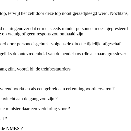
op, terwijl het zelf door deze top nooit geraadpleegd werd. Nochtans,
tond daartegenover dat er met steeds minder personeel moest gepresteerd
op weinig of geen respons zou onthaald zijn.
door personeelsgebrek ­ volgens de directie tijdelijk ­ afgeschaft.
agelijks de ontevredenheid van de pendelaars (die alsmaar agressiever
g zijn, vooral bij de treinbestuurders.
iverend werkt en als een gebrek aan erkenning wordt ervaren ?
envlucht aan de gang zou zijn ?
e minister daar een verklaring voor ?
at ?
van de NMBS ?