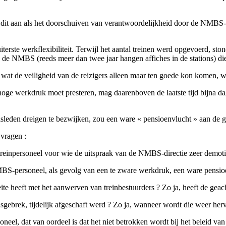
e dit aan als het doorschuiven van verantwoordelijkheid door de NMBS-t
uiterste werkflexibiliteit. Terwijl het aantal treinen werd opgevoerd, s
e NMBS (reeds meer dan twee jaar hangen affiches in de stations) die 
at de veiligheid van de reizigers alleen maar ten goede kon komen, werd 
e hoge werkdruk moet presteren, mag daarenboven de laatste tijd bijna d
leden dreigen te bezwijken, zou een ware « pensioenvlucht » aan de gan
vragen :
 treinpersoneel voor wie de uitspraak van de NMBS-directie zeer demot
 NMBS-personeel, als gevolg van een te zware werkdruk, een ware pensio
heeft met het aanwerven van treinbestuurders ? Zo ja, heeft de geacht
lsgebrek, tijdelijk afgeschaft werd ? Zo ja, wanneer wordt die weer herv
soneel, dat van oordeel is dat het niet betrokken wordt bij het beleid 